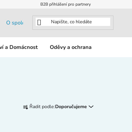
B2B přihlášení pro partnery
O společnosti
tví a Domácnost
Oděvy a ochrana
KNIPEX - K
Ř
Řadit podle:
Doporučujeme
a
z
e