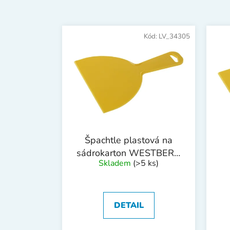
V
ý
Kód:
LV_34305
p
i
s
p
r
o
d
Špachtle plastová na
u
sádrokarton WESTBERG
k
Skladem
(>5 ks)
150mm
t
ů
DETAIL