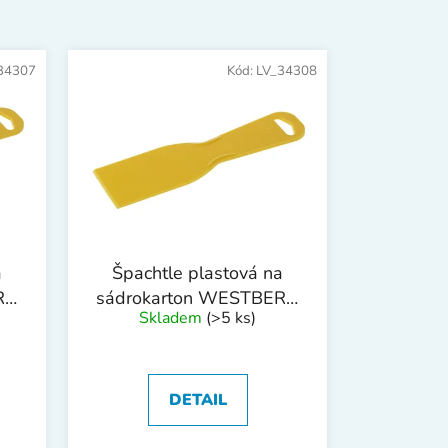
n
í
p
34307
Kód:
LV_34308
r
o
d
u
k
t
ů
a
Špachtle plastová na
RG
sádrokarton WESTBERG
Skladem
(>5 ks)
50mm
DETAIL