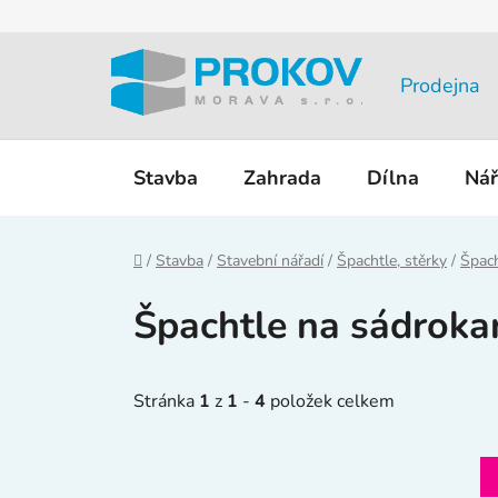
Přejít
na
obsah
Prodejna
Stavba
Zahrada
Dílna
Nář
Domů
/
Stavba
/
Stavební nářadí
/
Špachtle, stěrky
/
Špach
Špachtle na sádroka
Stránka
1
z
1
-
4
položek celkem