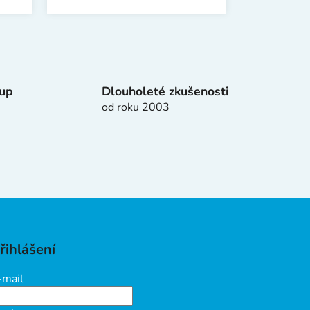
tup
Dlouholeté zkušenosti
od roku 2003
řihlášení
-mail