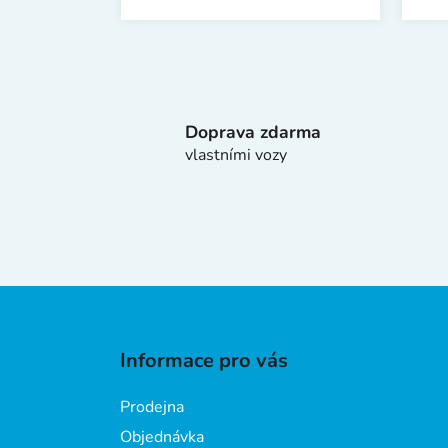
Doprava zdarma
vlastními vozy
Z
á
Informace pro vás
p
a
Prodejna
t
Objednávka