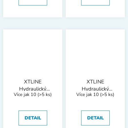
XTLINE
XTLINE
Hydraulický
Hydraulický
Více jak 10
(>5 ks)
Více jak 10
(>5 ks)
zvedák sloupkový |
zvedák sloupkový |
20 t
32 t
DETAIL
DETAIL