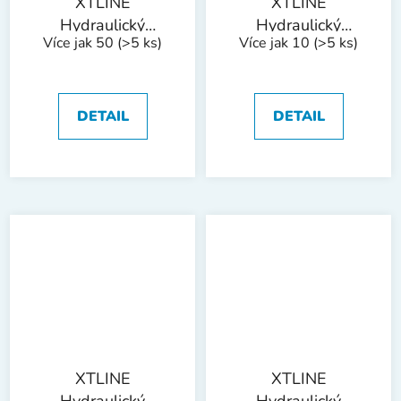
XTLINE
XTLINE
Hydraulický
Hydraulický
Více jak 50
(>5 ks)
Více jak 10
(>5 ks)
zvedák sloupkový |
zvedák sloupkový |
2 t
3 t
DETAIL
DETAIL
XTLINE
XTLINE