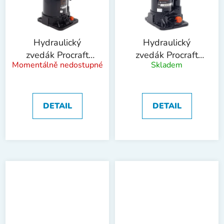
Hydraulický
Hydraulický
zvedák Procraft
zvedák Procraft
Momentálně nedostupné
Skladem
PJ16 | PJ16
PJ2 | PJ2
DETAIL
DETAIL