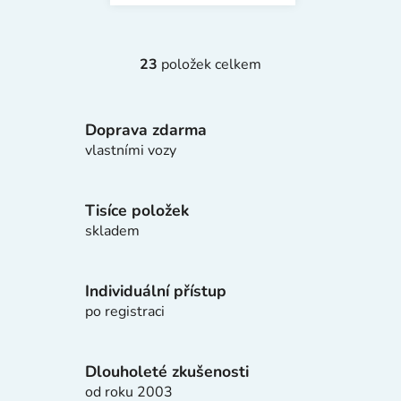
23
položek celkem
O
v
l
Doprava zdarma
á
d
vlastními vozy
a
c
í
Tisíce položek
p
skladem
r
v
k
Individuální přístup
y
po registraci
v
ý
p
Dlouholeté zkušenosti
i
od roku 2003