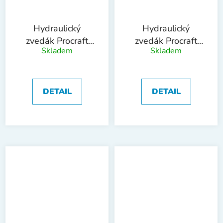
Hydraulický
Hydraulický
zvedák Procraft
zvedák Procraft
Skladem
Skladem
PJ20 | PJ20
PJ4 | PJ4
DETAIL
DETAIL