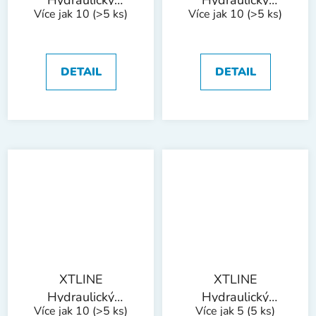
Hydraulický
Hydraulický
Více jak 10
(>5 ks)
Více jak 10
(>5 ks)
zvedák sloupkový |
zvedák sloupkový |
5 t
8 t
DETAIL
DETAIL
XTLINE
XTLINE
Hydraulický
Hydraulický
Více jak 10
(>5 ks)
Více jak 5
(5 ks)
zvedák sloupkový |
zvedák sloupkový