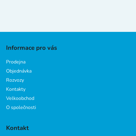
s
u
Z
á
Informace pro vás
p
a
Prodejna
t
Objednávka
í
Rozvozy
Kontakty
Velkoobchod
O společnosti
Kontakt