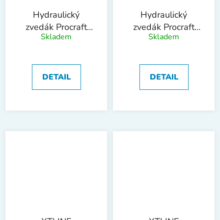
Hydraulický
Hydraulický
zvedák Procraft
zvedák Procraft
Skladem
Skladem
PJ6 | PJ6
PJ8 | PJ8
DETAIL
DETAIL