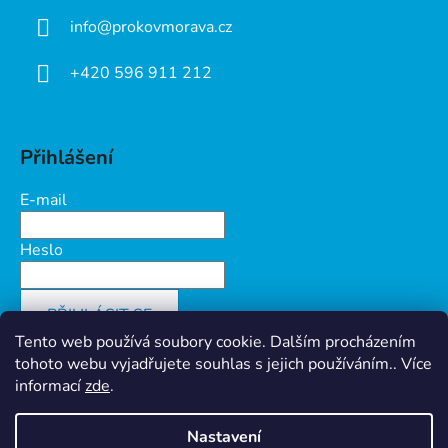
info
@
prokovmorava.cz
+420 596 911 212
Přihlášení
E-mail
Heslo
PŘIHLÁSIT SE
Tento web používá soubory cookie. Dalším procházením
Nová registrace
Zapomenuté heslo
tohoto webu vyjadřujete souhlas s jejich používáním.. Více
informací
zde
.
Nastavení
Vytvořil Shoptet
&
PekneWeby