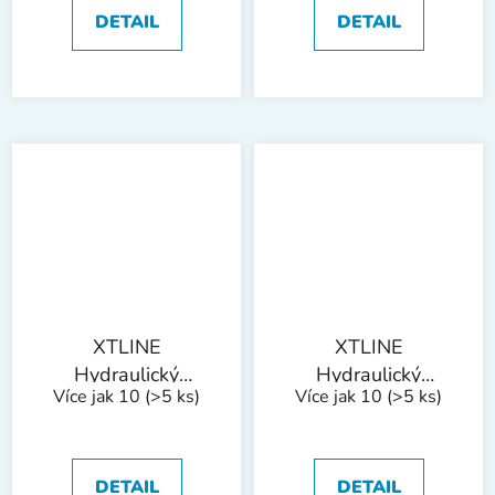
DETAIL
DETAIL
XTLINE
XTLINE
Hydraulický
Hydraulický
Více jak 10
(>5 ks)
Více jak 10
(>5 ks)
zvedák sloupkový |
zvedák sloupkový |
12 t
15 t
DETAIL
DETAIL