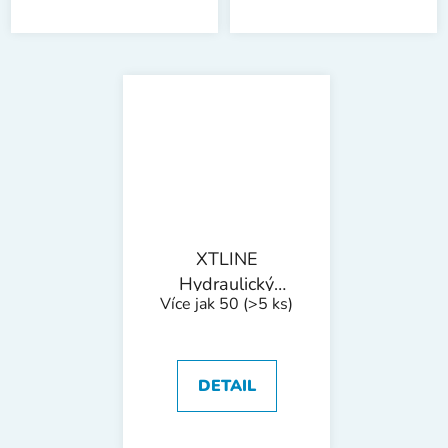
XTLINE
Hydraulický
Více jak 50
(>5 ks)
zvedák sloupkový |
50 t
DETAIL