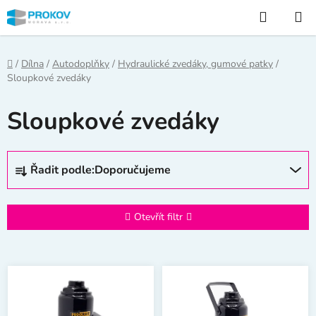
Přejít
Hledat
na
obsah
Domů
/
Dílna
/
Autodoplňky
/
Hydraulické zvedáky, gumové patky
/
Sloupkové zvedáky
Sloupkové zvedáky
Ř
Řadit podle:
Doporučujeme
a
z
e
Otevřít filtr
n
í
V
p
ý
r
p
o