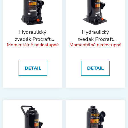
i
d
s
u
p
k
r
t
o
ů
Hydraulický
Hydraulický
d
zvedák Procraft
zvedák Procraft
Momentálně nedostupné
Momentálně nedostupné
u
PJ10 | PJ10
PJ12 | PJ12
k
t
ů
DETAIL
DETAIL