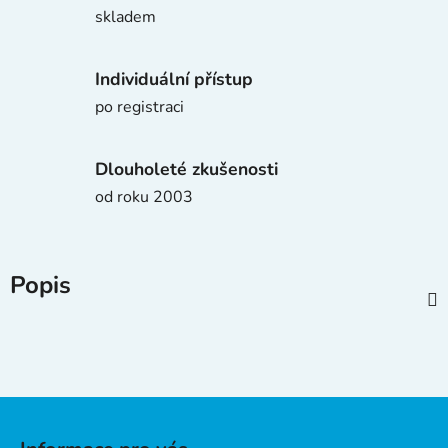
skladem
Individuální přístup
po registraci
Dlouholeté zkušenosti
od roku 2003
Popis
Z
á