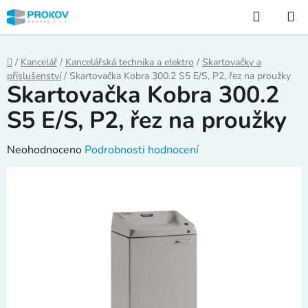
Přejít
Hledat
na
obsah
Domů
/
Kancelář
/
Kancelářská technika a elektro
/
Skartovačky a
příslušenství
/
Skartovačka Kobra 300.2 S5 E/S, P2, řez na proužky
Skartovačka Kobra 300.2
S5 E/S, P2, řez na proužky
Průměrné
Neohodnoceno
Podrobnosti hodnocení
hodnocení
produktu
je
0,0
z
5
hvězdiček.