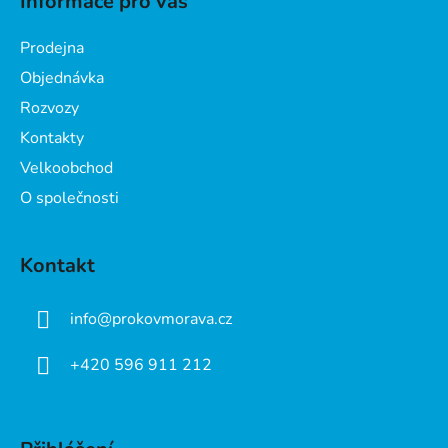
Informace pro vás
p
a
Prodejna
t
Objednávka
í
Rozvozy
Kontakty
Velkoobchod
O společnosti
Kontakt
info
@
prokovmorava.cz
+420 596 911 212