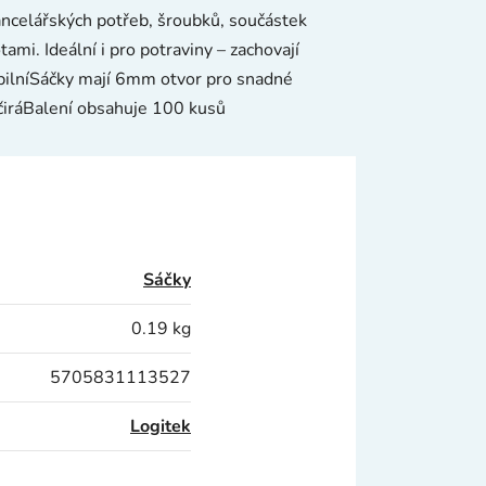
ancelářských potřeb, šroubků, součástek
mi. Ideální i pro potraviny – zachovají
ibilníSáčky mají 6mm otvor pro snadné
čiráBalení obsahuje 100 kusů
Sáčky
0.19 kg
5705831113527
Logitek