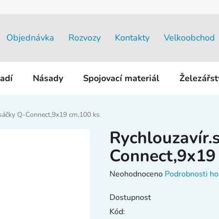
Objednávka
Rozvozy
Kontakty
Velkoobchod
adí
Násady
Spojovací materiál
Železářs
.sáčky Q-Connect,9x19 cm,100 ks
Rychlouzavír.
Connect,9x19
Průměrné
Neohodnoceno
Podrobnosti ho
hodnocení
Dostupnost
produktu
Kód:
je