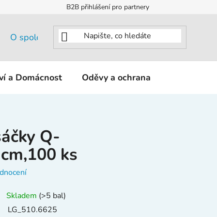
B2B přihlášení pro partnery
O společnosti
tví a Domácnost
Oděvy a ochrana
KNIPEX - K
sáčky Q-
 cm,100 ks
dnocení
Skladem
(>5 bal)
LG_510.6625