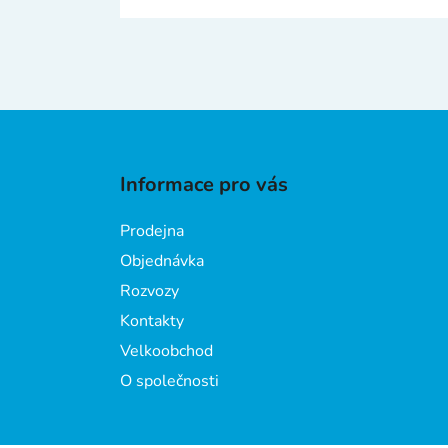
Z
á
Informace pro vás
p
a
Prodejna
t
Objednávka
í
Rozvozy
Kontakty
Velkoobchod
O společnosti