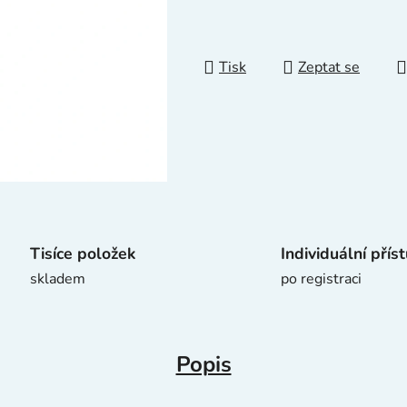
0,0
z
5
Tisk
Zeptat se
hvězdiček.
Tisíce položek
Individuální přís
skladem
po registraci
Popis