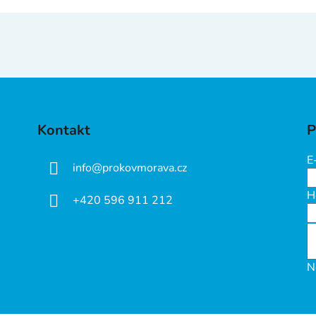
Kontakt
P
E
info
@
prokovmorava.cz
H
+420 596 911 212
N