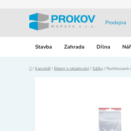
Přejít
na
obsah
Prodejna
Stavba
Zahrada
Dílna
Nář
Domů
/
Kancelář
/
Balení a skladování
/
Sáčky
/
Rychlouzavír