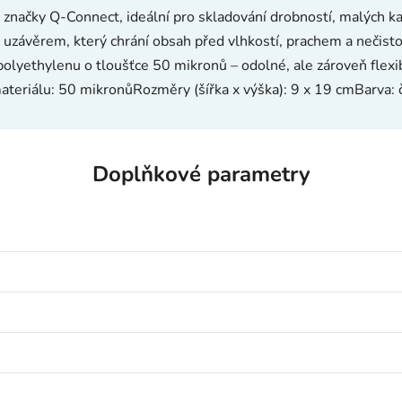
 značky Q-Connect, ideální pro skladování drobností, malých k
závěrem, který chrání obsah před vlhkostí, prachem a nečistota
polyethylenu o tloušťce 50 mikronů – odolné, ale zároveň flex
teriálu: 50 mikronůRozměry (šířka x výška): 9 x 19 cmBarva: 
Doplňkové parametry