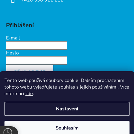
Přihlášení
E-mail
Heslo
PŘIHLÁSIT SE
Tento web používá soubory cookie. Dalším procházením
Nová registrace
Zapomenuté heslo
tohoto webu vyjadřujete souhlas s jejich používáním.. Více
informací
zde
.
Nastavení
Vytvořil Shoptet
&
PekneWeby
Ochrana osobních údajů
Souhlasím
Copyright 2026
Prokov Morava s.r.o.
. Všechna práva