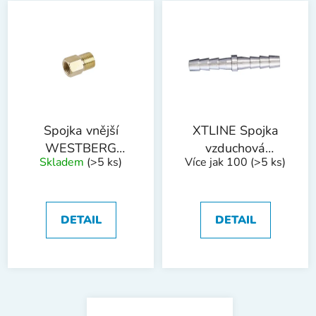
Spojka vnější
XTLINE Spojka
WESTBERG
vzduchová
Skladem
(>5 ks)
Více jak 100
(>5 ks)
1/4"/vnitřní 1/4"
násuvná | 6 mm
DETAIL
DETAIL