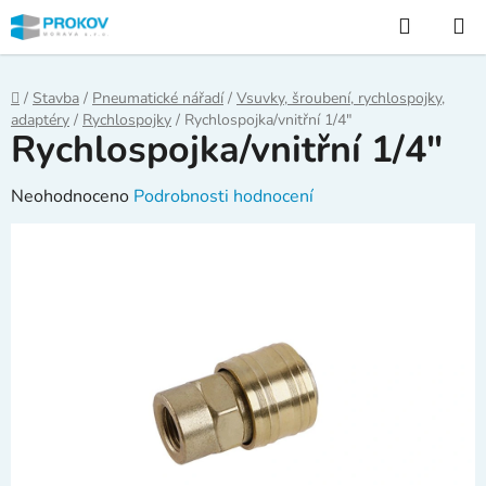
Přejít
Hledat
na
obsah
Domů
/
Stavba
/
Pneumatické nářadí
/
Vsuvky, šroubení, rychlospojky,
adaptéry
/
Rychlospojky
/
Rychlospojka/vnitřní 1/4"
Rychlospojka/vnitřní 1/4"
Průměrné
Neohodnoceno
Podrobnosti hodnocení
hodnocení
produktu
je
0,0
z
5
hvězdiček.