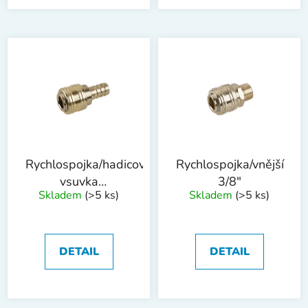
Rychlospojka/hadicová
Rychlospojka/vnější
vsuvka
3/8"
Skladem
(>5 ks)
Skladem
(>5 ks)
WESTBERG
13mm
DETAIL
DETAIL