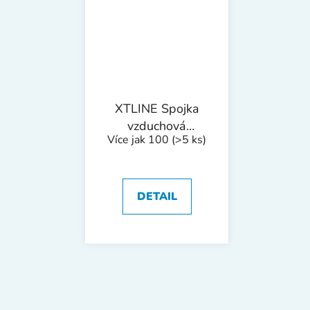
XTLINE Spojka
vzduchová
Více jak 100
(>5 ks)
násuvná | 10/10
mm
DETAIL