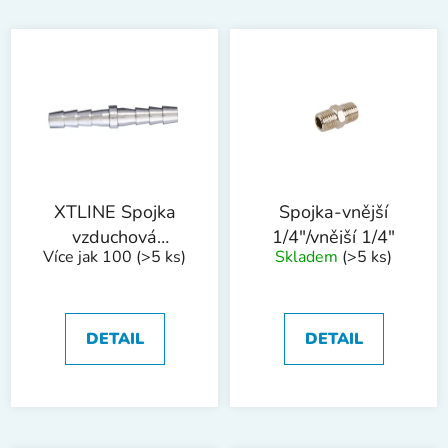
XTLINE Spojka
Spojka-vnější
vzduchová
1/4"/vnější 1/4"
Více jak 100
(>5 ks)
Skladem
(>5 ks)
násuvná | 10 mm
DETAIL
DETAIL