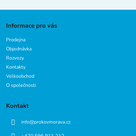
Z
á
Informace pro vás
p
a
Prodejna
t
Objednávka
í
Rozvozy
Kontakty
Velkoobchod
O společnosti
Kontakt
info
@
prokovmorava.cz
+420 596 911 212