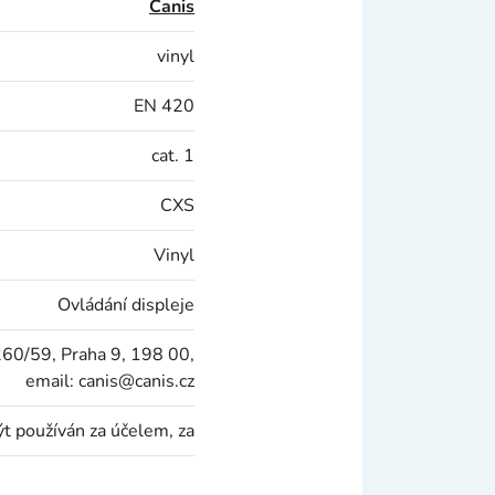
Canis
vinyl
EN 420
cat. 1
CXS
Vinyl
Ovládání displeje
60/59, Praha 9, 198 00,
email: canis@canis.cz
t používán za účelem, za