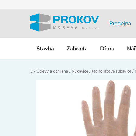
Přejít
na
obsah
Prodejna
Stavba
Zahrada
Dílna
Nář
Domů
/
Oděvy a ochrana
/
Rukavice
/
Jednorázové rukavice
/