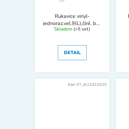
Rukavice vinyl-
jednoraz.vel.9(L),čiré, bez
Skladem
(>5 set)
pudru 100ks
DETAIL
Kód:
XT_JA123210/10