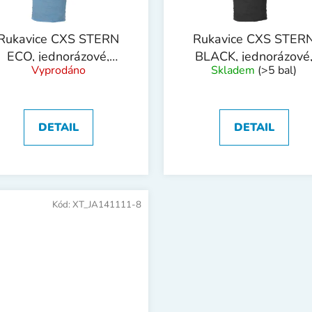
Rukavice CXS STERN
Rukavice CXS STER
ECO, jednorázové,
BLACK, jednorázové
Vyprodáno
Skladem
(>5 bal)
nitrilové, vel. 09
nitrilové
DETAIL
DETAIL
Kód:
XT_JA141111-8