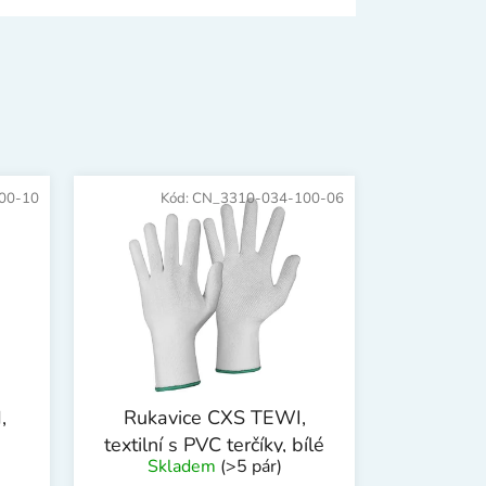
00-10
Kód:
CN_3310-034-100-06
,
Rukavice CXS TEWI,
textilní s PVC terčíky, bílé
Skladem
(>5 pár)