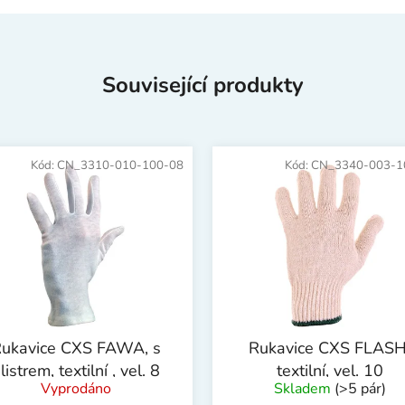
Související produkty
Kód:
CN_3310-010-100-08
Kód:
CN_3340-003-1
ukavice CXS FAWA, s
Rukavice CXS FLASH
listrem, textilní , vel. 8
textilní, vel. 10
Vyprodáno
Skladem
(>5 pár)