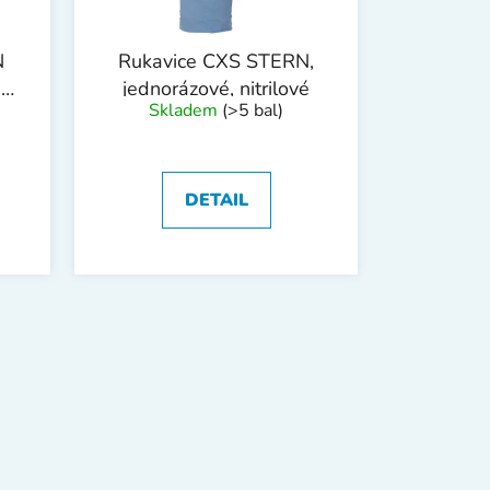
N
Rukavice CXS STERN,
,
jednorázové, nitrilové
Skladem
(>5 bal)
DETAIL