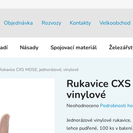
Objednávka
Rozvozy
Kontakty
Velkoobchod
adí
Násady
Spojovací materiál
Železářs
Rukavice CXS MOSE, jednorázové, vinylové
Rukavice CXS
vinylové
Průměrné
Neohodnoceno
Podrobnosti ho
hodnocení
Jednorázové vinylové rukavice, 
produktu
lehce pudřené, 100 ks v balení.
je