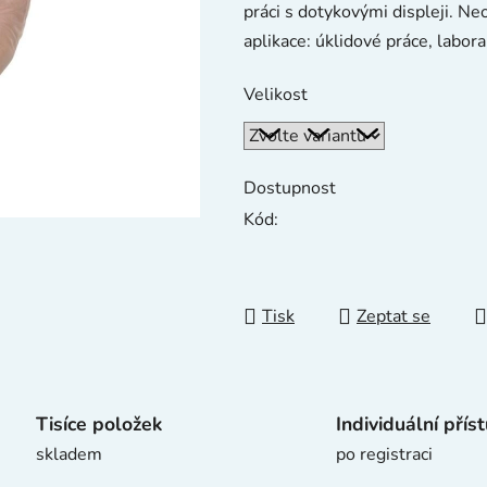
práci s dotykovými displeji. N
0,0
aplikace: úklidové práce, labora
z
5
Velikost
hvězdiček.
Dostupnost
Kód:
Tisk
Zeptat se
Tisíce položek
Individuální přís
skladem
po registraci