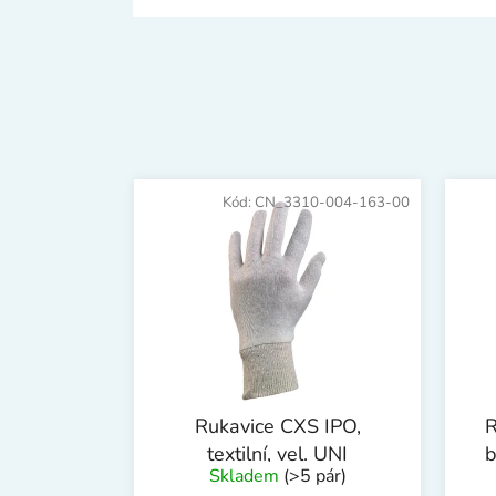
Kód:
CN_3310-004-163-00
Rukavice CXS IPO,
R
textilní, vel. UNI
b
Skladem
(>5 pár)