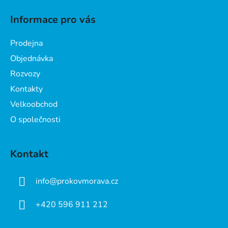
á
Informace pro vás
p
a
Prodejna
t
Objednávka
í
Rozvozy
Kontakty
Velkoobchod
O společnosti
Kontakt
info
@
prokovmorava.cz
+420 596 911 212