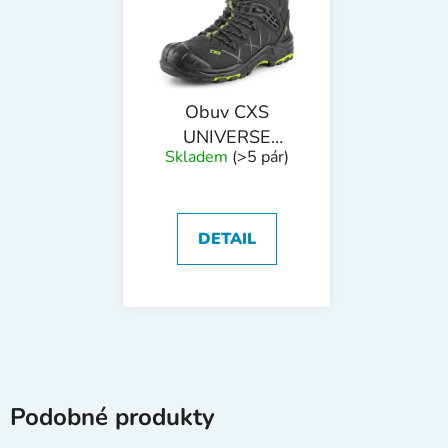
Obuv CXS
UNIVERSE
Skladem
(>5 pár)
ROCKET S3,
poloholeňová
DETAIL
Podobné produkty