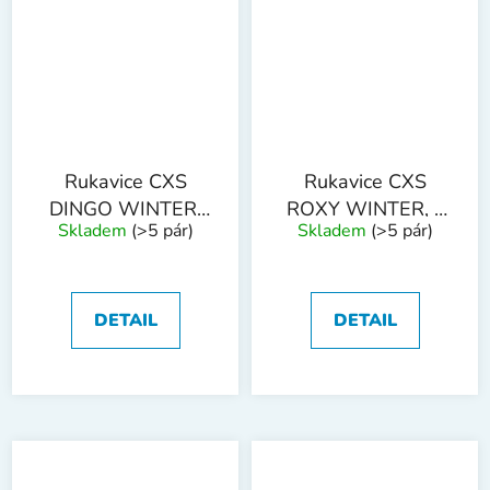
Rukavice CXS
Rukavice CXS
DINGO WINTER,
ROXY WINTER, s
Skladem
(>5 pár)
Skladem
(>5 pár)
zimní,
blistrem, zimní, vel.
kombinované, vel.
07
11
DETAIL
DETAIL