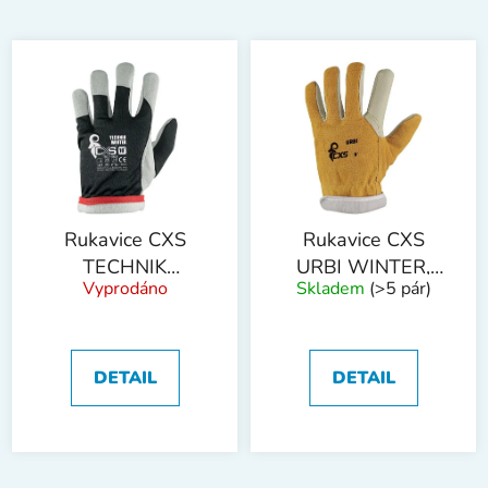
Rukavice CXS
Rukavice CXS
TECHNIK
URBI WINTER,
Vyprodáno
Skladem
(>5 pár)
WINTER, s
zimní, kožené
blistrem, zimní, vel.
9
DETAIL
DETAIL