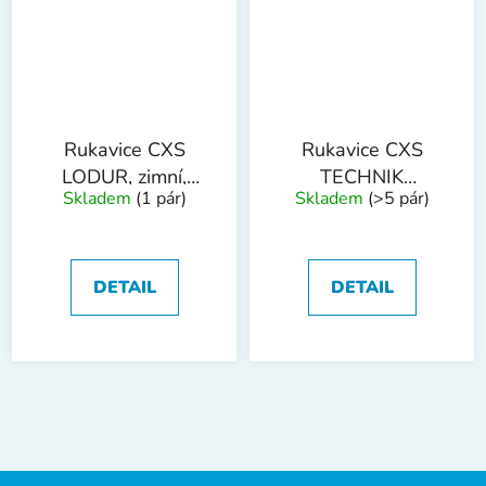
Rukavice CXS
Rukavice CXS
LODUR, zimní,
TECHNIK
Skladem
(1 pár)
Skladem
(>5 pár)
černé, refl. potisk
WINTER, zimní,
kombinované
DETAIL
DETAIL
Z