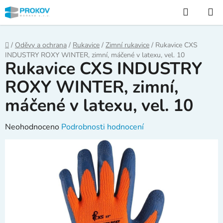
Přejít
Hledat
na
obsah
Domů
/
Oděvy a ochrana
/
Rukavice
/
Zimní rukavice
/
Rukavice CXS
INDUSTRY ROXY WINTER, zimní, máčené v latexu, vel. 10
Rukavice CXS INDUSTRY
ROXY WINTER, zimní,
máčené v latexu, vel. 10
Průměrné
Neohodnoceno
Podrobnosti hodnocení
hodnocení
produktu
je
0,0
z
5
hvězdiček.