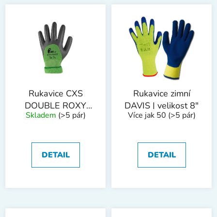
Rukavice CXS
Rukavice zimní
DOUBLE ROXY
DAVIS | velikost 8"
Skladem
(>5 pár)
Více jak 50
(>5 pár)
WINTER, zimní,
máčené v nitrilu,
vel. 10
DETAIL
DETAIL