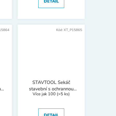
DETAIL
15864
Kód:
XT_P15865
STAVTOOL Sekáč
u
stavební s ochrannou
Více jak 100
(>5 ks)
 mm
rukojetí | 300x19x22 mm
DETAIL