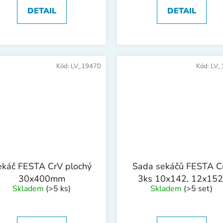
DETAIL
DETAIL
Kód:
LV_19470
Kód:
LV_
ekáč FESTA CrV plochý
Sada sekáčů FESTA C
30x400mm
3ks 10x142, 12x152
Skladem
(>5 ks)
Skladem
(>5 set)
16x172mm