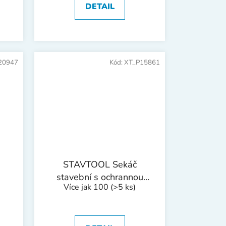
DETAIL
20947
Kód:
XT_P15861
STAVTOOL Sekáč
stavební s ochrannou
Více jak 100
(>5 ks)
rukojetí | 250x19x44,5
mm