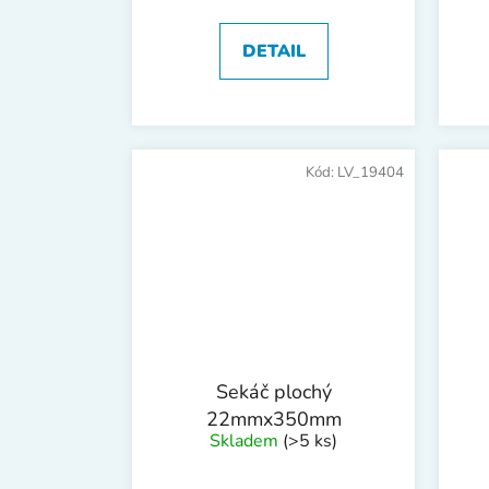
ů
DETAIL
Kód:
LV_19404
Sekáč plochý
22mmx350mm
Skladem
(>5 ks)