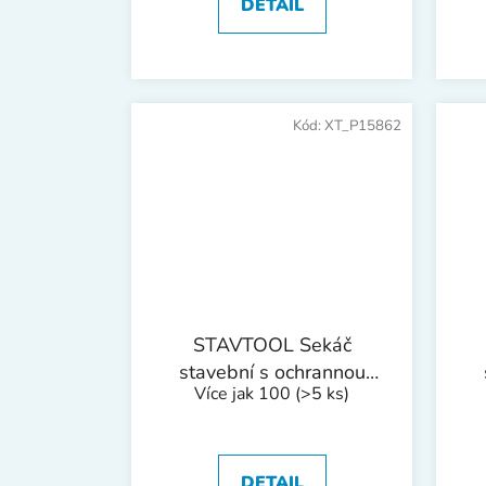
DETAIL
Kód:
XT_P15862
STAVTOOL Sekáč
stavební s ochrannou
Více jak 100
(>5 ks)
rukojetí | 300x19x44,5
r
mm
DETAIL