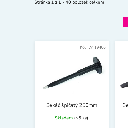
Stránka
1
z
1
-
40
položek celkem
V
ý
Kód:
LV_19400
p
i
s
p
r
o
d
Sekáč špičatý 250mm
S
u
k
Skladem
(>5 ks)
t