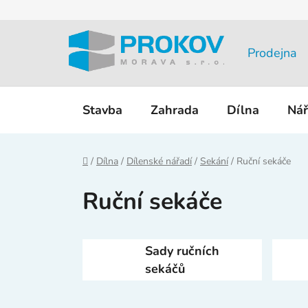
Přejít
na
obsah
Prodejna
Stavba
Zahrada
Dílna
Nář
Domů
/
Dílna
/
Dílenské nářadí
/
Sekání
/
Ruční sekáče
Ruční sekáče
Sady ručních
sekáčů