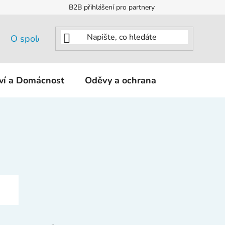
B2B přihlášení pro partnery
O společnosti
tví a Domácnost
Oděvy a ochrana
KNIPEX - K
Ř