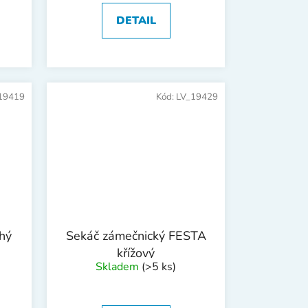
DETAIL
19419
Kód:
LV_19429
hý
Sekáč zámečnický FESTA
křížový
Skladem
(>5 ks)