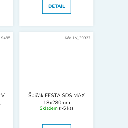
DETAIL
19485
Kód:
LV_20937
rV
Špičák FESTA SDS MAX
,
18x280mm
Skladem
(>5 ks)