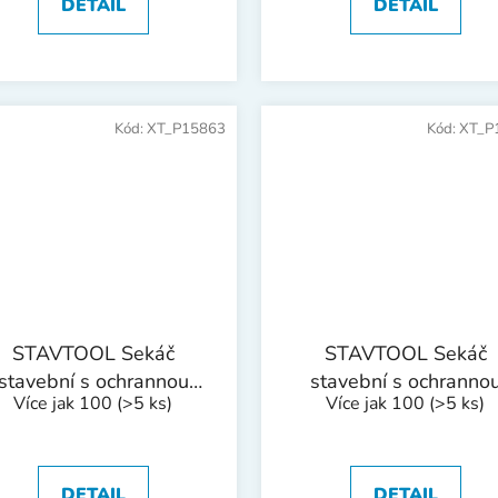
DETAIL
DETAIL
Kód:
XT_P15863
Kód:
XT_P
STAVTOOL Sekáč
STAVTOOL Sekáč
stavební s ochrannou
stavební s ochranno
Více jak 100
(>5 ks)
Více jak 100
(>5 ks)
ukojetí | 400x19x44,5
rukojetí | 250x19x22
mm
DETAIL
DETAIL