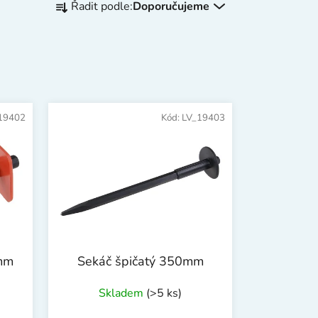
Řadit podle:
Doporučujeme
a
z
e
n
í
p
19402
Kód:
LV_19403
r
o
d
u
k
t
ů
mm
Sekáč špičatý 350mm
Skladem
(>5 ks)