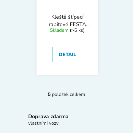
Kleště štípací
rabitové FESTA
Skladem
(>5 ks)
CrV 250mm
DETAIL
5
položek celkem
O
v
l
Doprava zdarma
á
d
vlastními vozy
a