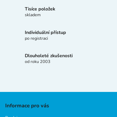
c
í
Tisíce položek
p
skladem
r
v
k
Individuální přístup
y
po registraci
v
ý
p
Dlouholeté zkušenosti
i
od roku 2003
s
u
Z
á
Informace pro vás
p
a