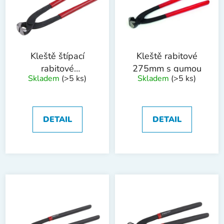
i
d
s
u
p
k
r
t
o
ů
Kleště štípací
Kleště rabitové
d
rabitové
275mm s gumou
Skladem
(>5 ks)
Skladem
(>5 ks)
u
WESTBERG
k
220mm
t
ů
DETAIL
DETAIL