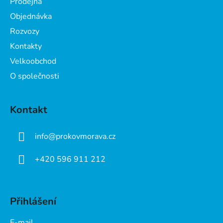
Prodejna
t
Objednávka
í
Rozvozy
Kontakty
Velkoobchod
O společnosti
Kontakt
info
@
prokovmorava.cz
+420 596 911 212
Přihlášení
E-mail