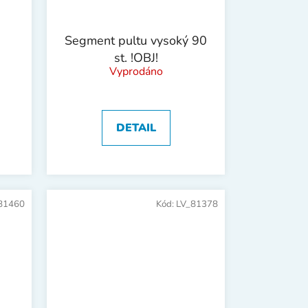
Segment pultu vysoký 90
st. !OBJ!
Vyprodáno
DETAIL
81460
Kód:
LV_81378