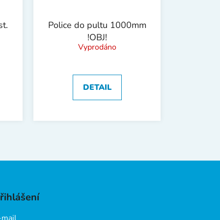
t.
Police do pultu 1000mm
!OBJ!
Vyprodáno
DETAIL
řihlášení
-mail