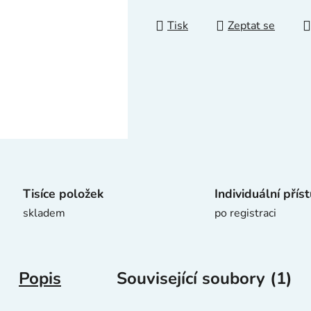
z
5
Tisk
Zeptat se
hvězdiček.
Tisíce položek
Individuální přís
skladem
po registraci
Popis
Související soubory (1)