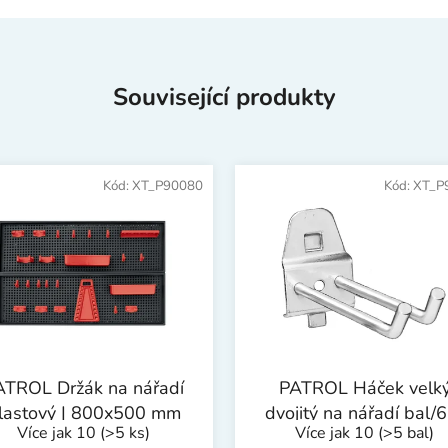
Související produkty
Kód:
XT_P90080
Kód:
XT_P
ATROL Držák na nářadí
PATROL Háček velk
lastový | 800x500 mm
dvojitý na nářadí bal/
Více jak 10
(>5 ks)
Více jak 10
(>5 bal)