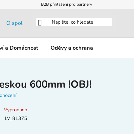
B2B přihlášení pro partnery
O společnosti
tví a Domácnost
Oděvy a ochrana
KNIPEX - K
deskou 600mm !OBJ!
dnocení
Vyprodáno
LV_81375