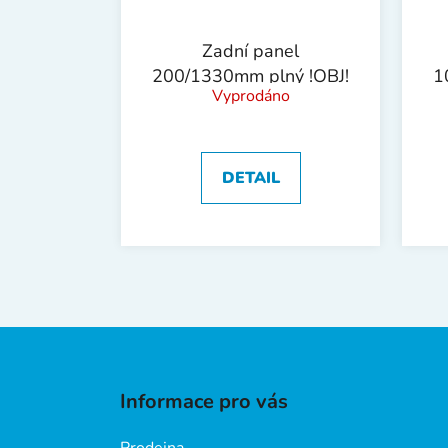
Zadní panel
200/1330mm plný !OBJ!
1
Vyprodáno
DETAIL
Z
á
Informace pro vás
p
a
Prodejna