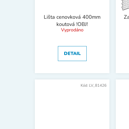
Lišta cenovková 400mm
Z
koutová !OBJ!
Vyprodáno
DETAIL
Kód:
LV_81426