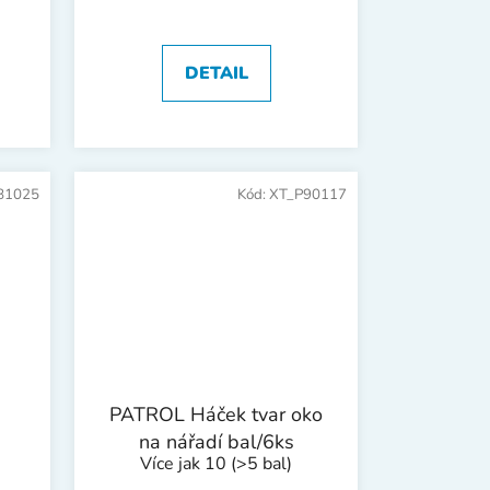
DETAIL
81025
Kód:
XT_P90117
PATROL Háček tvar oko
na nářadí bal/6ks
Více jak 10
(>5 bal)