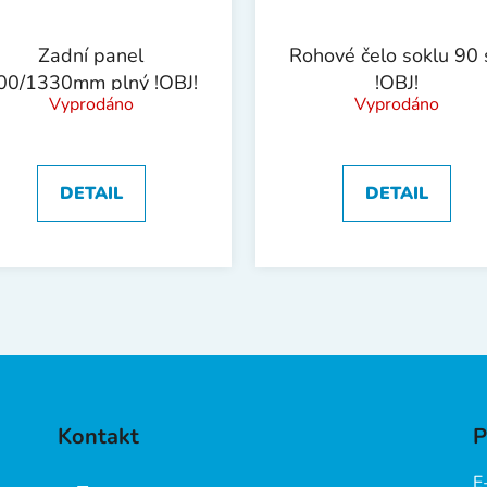
Zadní panel
Rohové čelo soklu 90 s
00/1330mm plný !OBJ!
!OBJ!
Vyprodáno
Vyprodáno
DETAIL
DETAIL
Kontakt
P
E