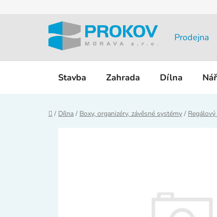
Přejít
na
obsah
Prodejna
Stavba
Zahrada
Dílna
Nář
Domů
/
Dílna
/
Boxy, organizéry, závěsné systémy
/
Regálový