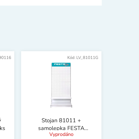
90116
Kód:
LV_81011G
ý
Stojan 81011 +
6ks
samolepka FESTA
Vyprodáno
Garden !OBJ!