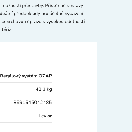
 možností přestavby. Přístěnné sestavy
ideální předpoklady pro účelné vybavení
 a povrchovou úpravu s vysokou odolností
téria.
Regálový systém OZAP
42.3 kg
8591545042485
Levior