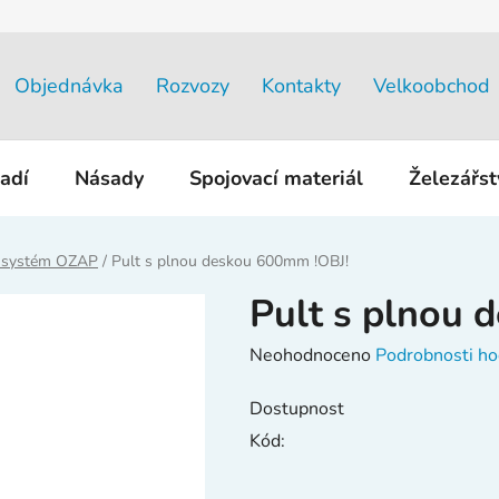
Objednávka
Rozvozy
Kontakty
Velkoobchod
adí
Násady
Spojovací materiál
Železářs
 systém OZAP
/
Pult s plnou deskou 600mm !OBJ!
Pult s plnou 
Průměrné
Neohodnoceno
Podrobnosti ho
hodnocení
Dostupnost
produktu
Kód:
je
0,0