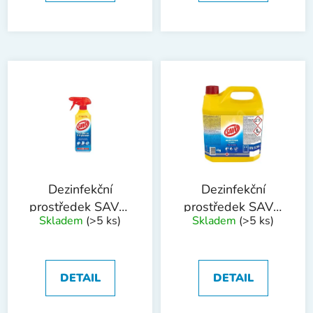
Dezinfekční
Dezinfekční
prostředek SAVO,
prostředek SAVO
Skladem
(>5 ks)
Skladem
(>5 ks)
500 ml
ORIGINÁL 4kg
DETAIL
DETAIL