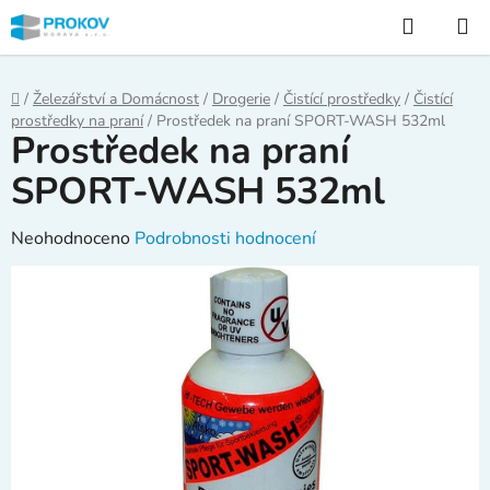
Přejít
Hledat
na
obsah
Domů
/
Železářství a Domácnost
/
Drogerie
/
Čistící prostředky
/
Čistící
prostředky na praní
/
Prostředek na praní SPORT-WASH 532ml
Prostředek na praní
SPORT-WASH 532ml
Průměrné
Neohodnoceno
Podrobnosti hodnocení
hodnocení
produktu
je
0,0
z
5
hvězdiček.