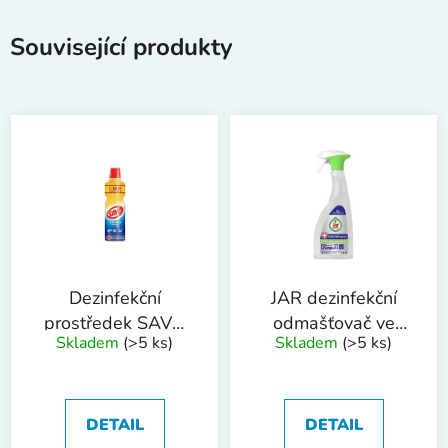
Související produkty
Dezinfekční
JAR dezinfekční
prostředek SAVO
odmašťovač ve
Skladem
(>5 ks)
Skladem
(>5 ks)
ORIGINÁL 1,2l
spreji 750 ml
DETAIL
DETAIL