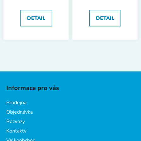
Patchouli, 51 praní
DETAIL
DETAIL
Z
á
Informace pro vás
p
a
Prodejna
t
Objednávka
í
Rozvozy
Kontakty
Velkoobchod