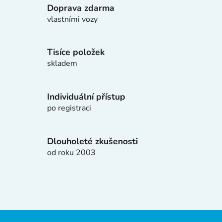
Doprava zdarma
á
d
vlastními vozy
a
c
í
Tisíce položek
p
skladem
r
v
k
Individuální přístup
y
po registraci
v
ý
p
Dlouholeté zkušenosti
i
od roku 2003
s
u
Z