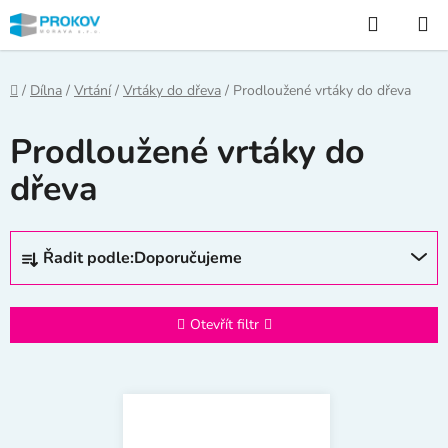
Přejít
Hledat
na
obsah
Domů
/
Dílna
/
Vrtání
/
Vrtáky do dřeva
/
Prodloužené vrtáky do dřeva
Prodloužené vrtáky do
dřeva
Ř
Řadit podle:
Doporučujeme
a
z
e
Otevřít filtr
n
í
V
p
ý
r
p