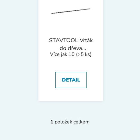
o
i
d
s
u
p
k
r
t
o
ů
STAVTOOL Vrták
d
do dřeva
Více jak 10
(>5 ks)
u
prodloužený |
k
18x400 mm
t
ů
DETAIL
1
položek celkem
O
v
l