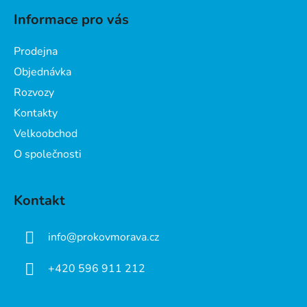
á
Informace pro vás
p
a
Prodejna
t
Objednávka
í
Rozvozy
Kontakty
Velkoobchod
O společnosti
Kontakt
info
@
prokovmorava.cz
+420 596 911 212