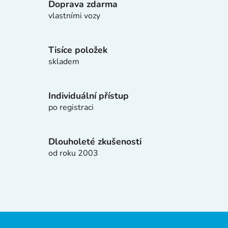
Doprava zdarma
á
d
vlastními vozy
a
c
í
Tisíce položek
p
skladem
r
v
k
Individuální přístup
y
po registraci
v
ý
p
Dlouholeté zkušenosti
i
od roku 2003
s
u
Z