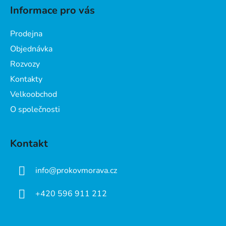
á
Informace pro vás
p
a
Prodejna
t
Objednávka
í
Rozvozy
Kontakty
Velkoobchod
O společnosti
Kontakt
info
@
prokovmorava.cz
+420 596 911 212