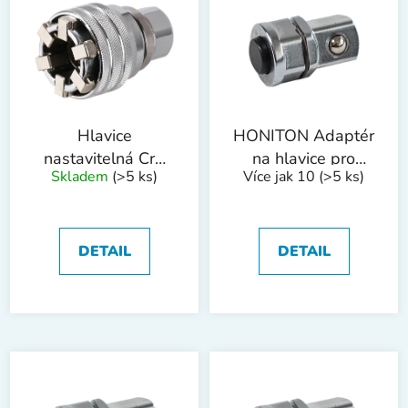
p
o
i
d
s
u
p
k
r
t
o
ů
Hlavice
HONITON Adaptér
d
nastavitelná CrV
na hlavice pro
Skladem
(>5 ks)
Více jak 10
(>5 ks)
u
1/2" 10-19mm
ráčnový klíč | 1/4"
k
pro 10 mm klíč
t
ů
DETAIL
DETAIL