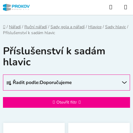
Přejít
Hledat
na
obsah
Domů
/
Nářadí
/
Ruční nářadí
/
Sady gola a nářadí
/
Hlavice
/
Sady hlavic
/
Příslušenství k sadám hlavic
Příslušenství k sadám
hlavic
Ř
Řadit podle:
Doporučujeme
a
z
e
Otevřít filtr
n
í
V
p
ý
r