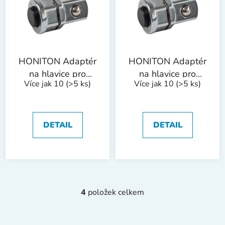
HONITON Adaptér
HONITON Adaptér
na hlavice pro
na hlavice pro
Více jak 10
(>5 ks)
Více jak 10
(>5 ks)
ráčnový klíč | 3/8"
ráčnový klíč | 1/2"
pro 13 mm klíč
pro 19 mm klíč
DETAIL
DETAIL
4
položek celkem
O
v
l