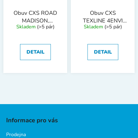
Obuv CXS ROAD
Obuv CXS
MADISON,
TEXLINE 4ENVI
Skladem
(>5 pár)
Skladem
(>5 pár)
polobotka
GREEN O1,
polobotka
DETAIL
DETAIL
Z
á
Informace pro vás
p
a
Prodejna