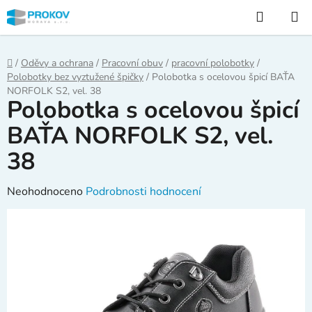
Přejít
Hledat
na
obsah
Domů
/
Oděvy a ochrana
/
Pracovní obuv
/
pracovní polobotky
/
Polobotky bez vyztužené špičky
/
Polobotka s ocelovou špicí BAŤA
NORFOLK S2, vel. 38
Polobotka s ocelovou špicí
BAŤA NORFOLK S2, vel.
38
Průměrné
Neohodnoceno
Podrobnosti hodnocení
hodnocení
produktu
je
0,0
z
5