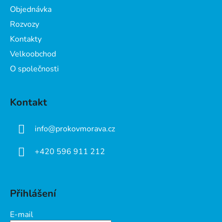
t
Objednávka
í
Rozvozy
Kontakty
Velkoobchod
O společnosti
Kontakt
info
@
prokovmorava.cz
+420 596 911 212
Přihlášení
E-mail