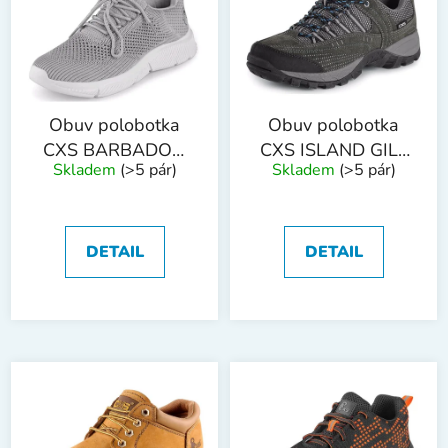
Obuv polobotka
Obuv polobotka
CXS BARBADOS,
CXS ISLAND GILI,
Skladem
(>5 pár)
Skladem
(>5 pár)
šedo-bílá
vycházková, šedo-
modrá
DETAIL
DETAIL