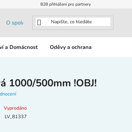
B2B přihlášení pro partnery
O společnosti
tví a Domácnost
Oděvy a ochrana
KNIPEX - K
ová 1000/500mm !OBJ!
dnocení
Vyprodáno
LV_81337