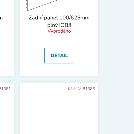
m
Zadní panel 100/625mm
plný !OBJ!
Vyprodáno
DETAIL
81381
Kód:
LV_81386