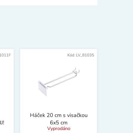
1011F
Kód:
LV_81035
Háček 20 cm s visačkou
J!
6x5 cm
Vyprodáno