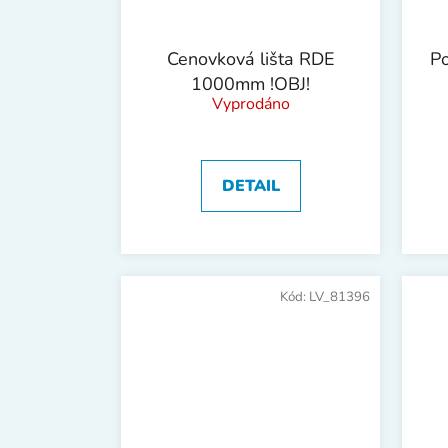
Cenovková lišta RDE
P
1000mm !OBJ!
Vyprodáno
DETAIL
Kód:
LV_81396