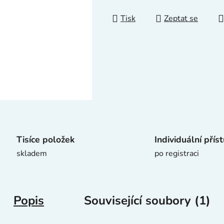
z
5
Tisk
Zeptat se
hvězdiček.
Tisíce položek
Individuální přís
skladem
po registraci
Popis
Související soubory (1)