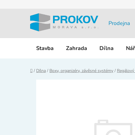
Přejít
na
obsah
Prodejna
Stavba
Zahrada
Dílna
Nář
Domů
/
Dílna
/
Boxy, organizéry, závěsné systémy
/
Regálový