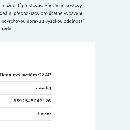
 možností přestavby. Přístěnné sestavy
ideální předpoklady pro účelné vybavení
 a povrchovou úpravu s vysokou odolností
téria.
Regálový systém OZAP
7.44 kg
8591545042126
Levior