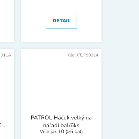
DETAIL
1011A
Kód:
XT_P90114
PATROL Háček velký na
C
nářadí bal/6ks
Více jak 10
(>5 bal)