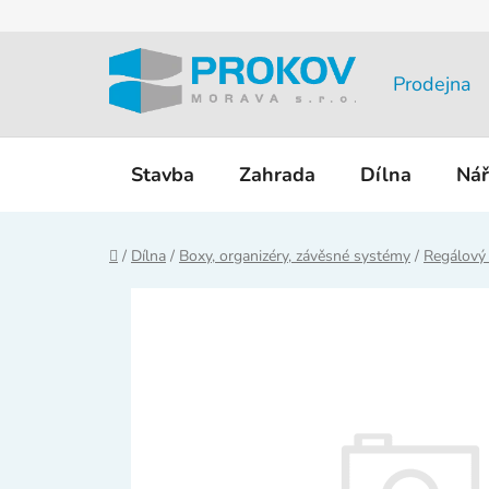
Přejít
na
obsah
Prodejna
Stavba
Zahrada
Dílna
Nář
Domů
/
Dílna
/
Boxy, organizéry, závěsné systémy
/
Regálový