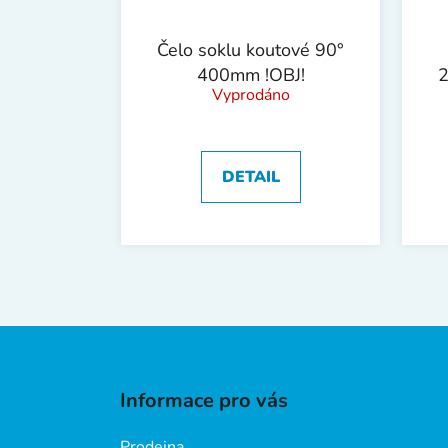
Čelo soklu koutové 90°
400mm !OBJ!
2
Vyprodáno
DETAIL
Z
á
Informace pro vás
p
a
Prodejna