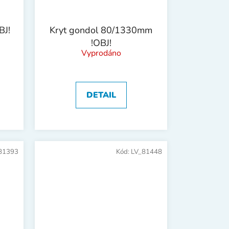
BJ!
Kryt gondol 80/1330mm
!OBJ!
Vyprodáno
DETAIL
81393
Kód:
LV_81448