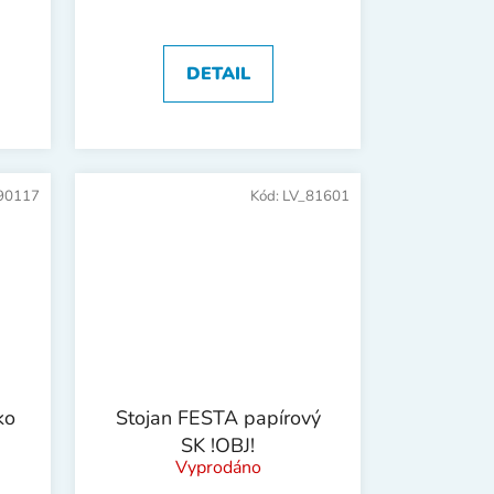
DETAIL
90117
Kód:
LV_81601
ko
Stojan FESTA papírový
SK !OBJ!
Vyprodáno