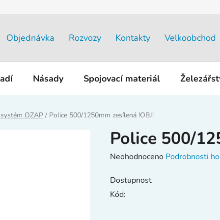
Objednávka
Rozvozy
Kontakty
Velkoobchod
adí
Násady
Spojovací materiál
Železářs
 systém OZAP
/
Police 500/1250mm zesílená !OBJ!
Police 500/12
Průměrné
Neohodnoceno
Podrobnosti ho
hodnocení
Dostupnost
produktu
Kód:
je
0,0