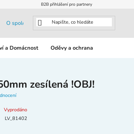
B2B přihlášení pro partnery
O společnosti
tví a Domácnost
Oděvy a ochrana
KNIPEX - K
50mm zesílená !OBJ!
dnocení
Vyprodáno
LV_81402