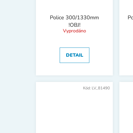
Police 300/1330mm
P
!OBJ!
Vyprodáno
DETAIL
Kód:
LV_81490