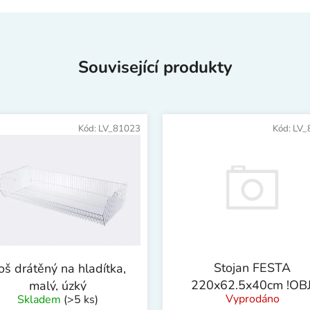
Související produkty
Kód:
LV_81023
Kód:
LV_
Stojan FESTA
oš drátěný na hladítka,
220x62.5x40cm !OBJ
malý, úzký
Vyprodáno
Skladem
(>5 ks)