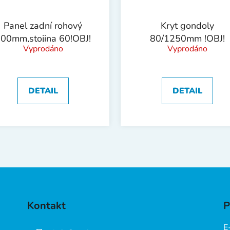
Panel zadní rohový
Kryt gondoly
00mm,stojina 60!OBJ!
80/1250mm !OBJ!
Vyprodáno
Vyprodáno
DETAIL
DETAIL
Kontakt
P
E