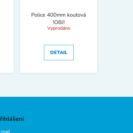
Police 400mm koutová
!OBJ!
Vyprodáno
DETAIL
řihlášení
-mail