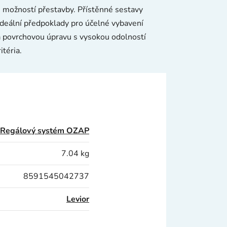
 možností přestavby. Přístěnné sestavy
ideální předpoklady pro účelné vybavení
 a povrchovou úpravu s vysokou odolností
téria.
Regálový systém OZAP
7.04 kg
8591545042737
Levior