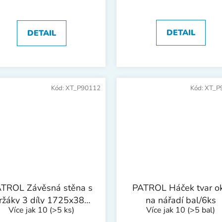
DETAIL
DETAIL
Kód:
XT_P90112
Kód:
XT_P
TROL Závěsná stěna s
PATROL Háček tvar o
ržáky 3 díly 1725x385
na nářadí bal/6ks
Více jak 10
(>5 ks)
Více jak 10
(>5 bal)
mm