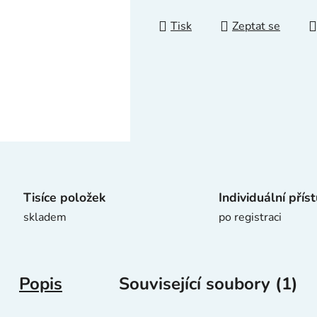
z
5
Tisk
Zeptat se
hvězdiček.
Tisíce položek
Individuální přís
skladem
po registraci
Popis
Související soubory (1)