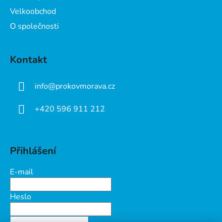
Velkoobchod
O společnosti
Kontakt
info
@
prokovmorava.cz
+420 596 911 212
Přihlášení
E-mail
Heslo