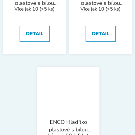
plastové s bílou
plastové s bílou
Více jak 10
(>5 ks)
Více jak 10
(>5 ks)
plstí | 250x130x8
plstí |
mm
280x140x10 mm
DETAIL
DETAIL
ENCO Hladítko
plastové s bílou