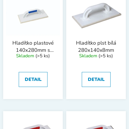
p
o
i
d
s
u
p
k
r
t
o
ů
Hladítko plastové
Hladítko plst bílá
d
140x280mm s
280x140x8mm
Skladem
(>5 ks)
Skladem
(>5 ks)
u
plstí, rukojeť G-17
k
0382
t
ů
DETAIL
DETAIL