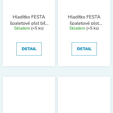
Hladítko FESTA
Hladítko FESTA
špaletové plst bílá
špaletové plst
Skladem
(>5 ks)
Skladem
(>5 ks)
220x70x8
černá 220x70x10
DETAIL
DETAIL