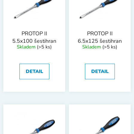
i
d
s
u
p
k
r
t
o
ů
PROTOP II
PROTOP II
d
5.5x100 šestihran
6.5x125 šestihran
Skladem
(>5 ks)
Skladem
(>5 ks)
u
k
t
ů
DETAIL
DETAIL