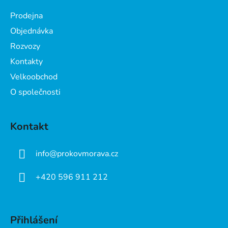
a
Prodejna
t
Objednávka
í
Rozvozy
Kontakty
Velkoobchod
O společnosti
Kontakt
info
@
prokovmorava.cz
+420 596 911 212
Přihlášení