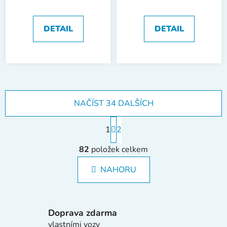
PL4x100 mm
PL5,5x125 mm
DETAIL
DETAIL
NAČÍST 34 DALŠÍCH
S
1
t
2
r
O
á
82
položek celkem
v
n
l
k
NAHORU
á
o
d
v
a
á
c
n
Doprava zdarma
í
í
vlastními vozy