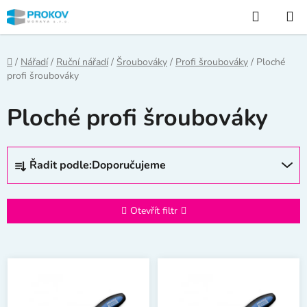
Přejít
Hledat
na
obsah
Domů
/
Nářadí
/
Ruční nářadí
/
Šroubováky
/
Profi šroubováky
/
Ploché
profi šroubováky
Ploché profi šroubováky
Ř
Řadit podle:
Doporučujeme
a
z
e
Otevřít filtr
n
í
V
p
ý
r
p
o