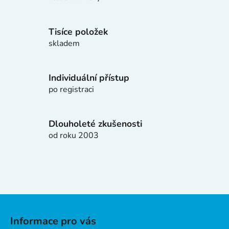
p
r
v
Tisíce položek
k
skladem
y
v
ý
Individuální přístup
p
po registraci
i
s
u
Dlouholeté zkušenosti
od roku 2003
Z
á
Informace pro vás
p