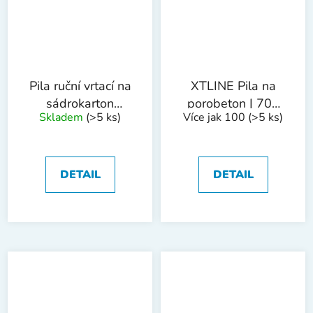
Pila ruční vrtací na
XTLINE Pila na
sádrokarton
porobeton | 700
Skladem
(>5 ks)
Více jak 100
(>5 ks)
300mm
mm, 17 zubů
DETAIL
DETAIL