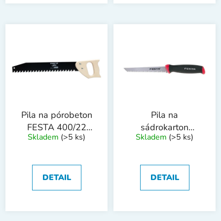
Pila na pórobeton
Pila na
FESTA 400/22
sádrokarton
Skladem
(>5 ks)
Skladem
(>5 ks)
dřevěná rukojeť
FESTA 150mm
DETAIL
DETAIL