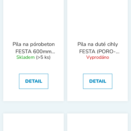
Pila na pórobeton
Pila na duté cihly
FESTA 600mm
FESTA (PORO-
Skladem
(>5 ks)
Vyprodáno
kalené zuby
THERM) CZ
550mm
DETAIL
DETAIL