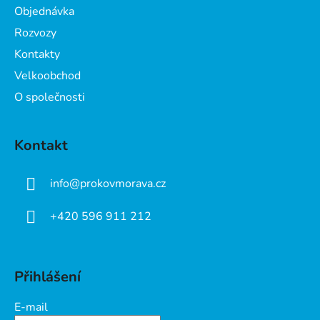
t
Objednávka
í
Rozvozy
Kontakty
Velkoobchod
O společnosti
Kontakt
info
@
prokovmorava.cz
+420 596 911 212
Přihlášení
E-mail