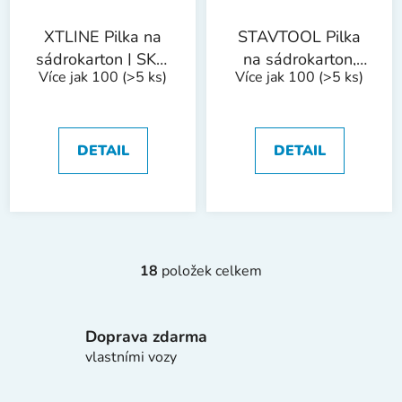
XTLINE Pilka na
STAVTOOL Pilka
sádrokarton | SK5,
na sádrokarton,
Více jak 100
(>5 ks)
Více jak 100
(>5 ks)
150 mm
softgrip rukojeť |
300 mm
DETAIL
DETAIL
18
položek celkem
O
v
l
Doprava zdarma
á
d
vlastními vozy
a
c