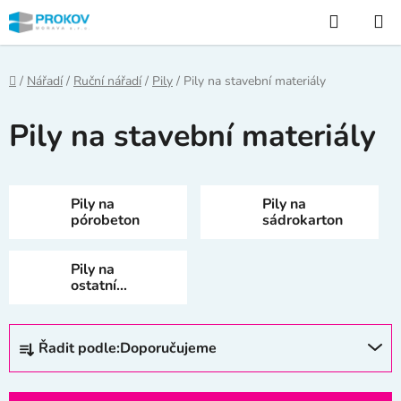
Přejít
Hledat
na
obsah
Domů
/
Nářadí
/
Ruční nářadí
/
Pily
/
Pily na stavební materiály
Pily na stavební materiály
Pily na
Pily na
pórobeton
sádrokarton
Pily na
ostatní
stavební
materiály
Ř
Řadit podle:
Doporučujeme
a
z