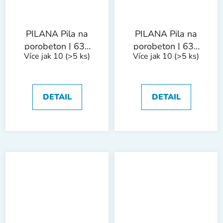
PILANA Pila na
PILANA Pila na
porobeton | 630
porobeton | 630
Více jak 10
(>5 ks)
Více jak 10
(>5 ks)
mm / 17 zubů
mm / 34 zubů
DETAIL
DETAIL