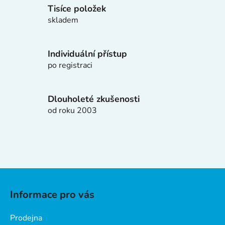
í
Tisíce položek
p
skladem
r
v
k
Individuální přístup
y
po registraci
v
ý
p
Dlouholeté zkušenosti
i
od roku 2003
s
u
Z
á
Informace pro vás
p
a
Prodejna