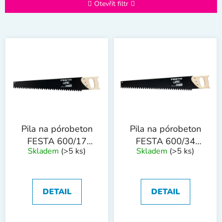
e
Otevřít filtr
n
í
V
p
ý
r
p
o
i
d
s
u
p
k
r
t
o
ů
Pila na pórobeton
Pila na pórobeton
d
FESTA 600/17
FESTA 600/34
Skladem
(>5 ks)
Skladem
(>5 ks)
u
dřevěná rukojeť
dřevěná rukojeť
k
t
ů
DETAIL
DETAIL