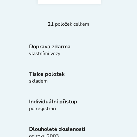
21
položek celkem
O
v
l
Doprava zdarma
á
d
vlastními vozy
a
c
í
Tisíce položek
p
skladem
r
v
k
Individuální přístup
y
po registraci
v
ý
p
Dlouholeté zkušenosti
i
od roku 2003