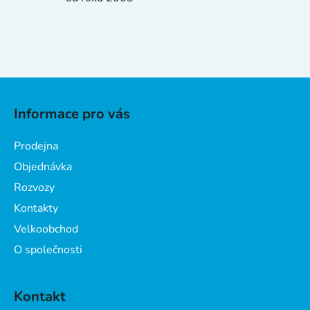
s
u
Z
á
Informace pro vás
p
a
Prodejna
t
Objednávka
í
Rozvozy
Kontakty
Velkoobchod
O společnosti
Kontakt