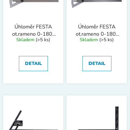
s
u
p
k
r
t
o
ů
Úhloměr FESTA
Úhloměr FESTA
d
ot.rameno 0-180°
ot.rameno 0-180°
Skladem
(>5 ks)
Skladem
(>5 ks)
u
150x200mm
300x500mm
k
t
ů
DETAIL
DETAIL