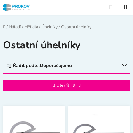
Přejít
Hledat
na
obsah
Domů
/
Nářadí
/
Měřidla
/
Úhelníky
/
Ostatní úhelníky
Ostatní úhelníky
Ř
Řadit podle:
Doporučujeme
a
z
e
Otevřít filtr
n
í
V
p
ý
r
p
o
i
d