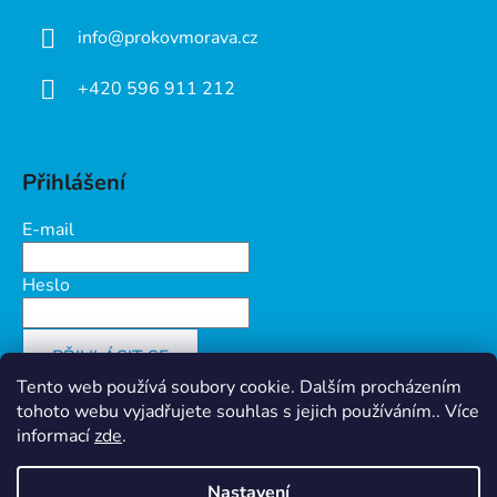
info
@
prokovmorava.cz
+420 596 911 212
Přihlášení
E-mail
Heslo
PŘIHLÁSIT SE
Tento web používá soubory cookie. Dalším procházením
Nová registrace
Zapomenuté heslo
tohoto webu vyjadřujete souhlas s jejich používáním.. Více
informací
zde
.
Nastavení
Vytvořil Shoptet
&
PekneWeby