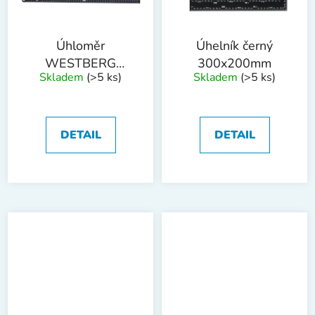
Úhloměr
Úhelník černý
WESTBERG
300x200mm
Skladem
(>5 ks)
Skladem
(>5 ks)
230x500mm 0-
180°
DETAIL
DETAIL