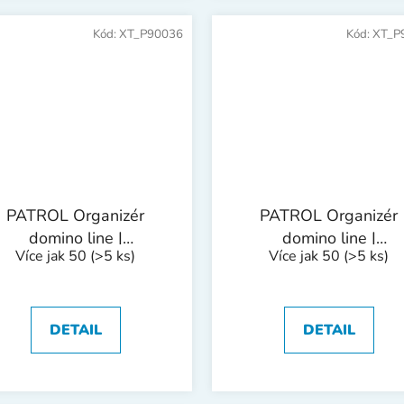
Kód:
XT_P90036
Kód:
XT_P
PATROL Organizér
PATROL Organizér
domino line |
domino line |
Více jak 50
(>5 ks)
Více jak 50
(>5 ks)
364x268x66 mm
450x340x68 mm
DETAIL
DETAIL