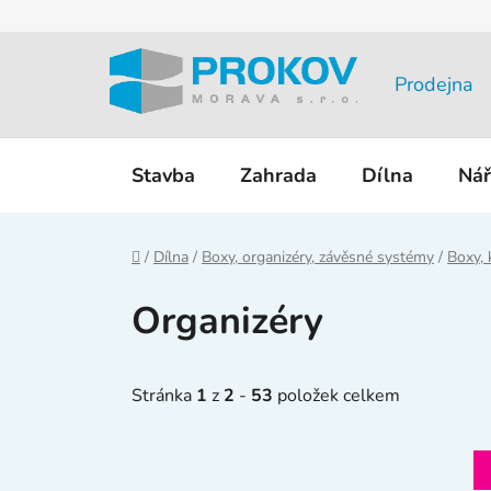
Přejít
na
obsah
Prodejna
Stavba
Zahrada
Dílna
Nář
Domů
/
Dílna
/
Boxy, organizéry, závěsné systémy
/
Boxy, 
Organizéry
Stránka
1
z
2
-
53
položek celkem