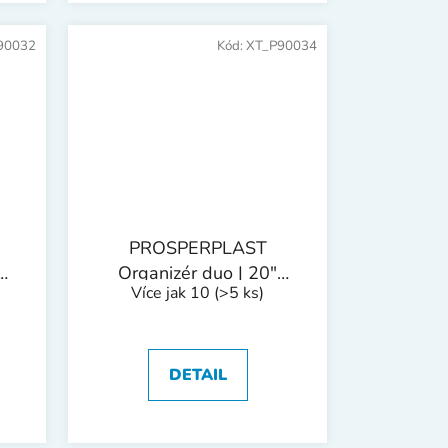
90032
Kód:
XT_P90034
PROSPERPLAST
Organizér duo | 20"
Více jak 10
(>5 ks)
490x390x130 mm
DETAIL