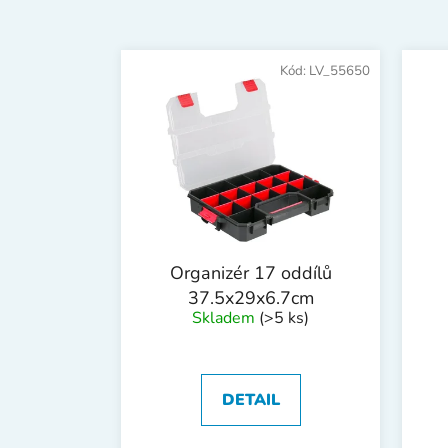
V
ý
Kód:
LV_55650
p
i
s
p
r
o
d
Organizér 17 oddílů
u
37.5x29x6.7cm
k
Skladem
(>5 ks)
t
ů
DETAIL