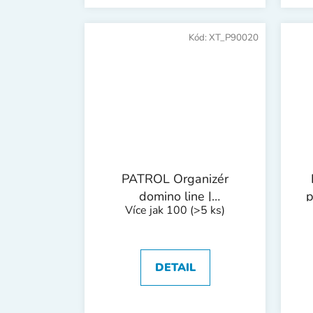
Kód:
XT_P90020
PATROL Organizér
domino line |
p
Více jak 100
(>5 ks)
250x200x44 mm
E
DETAIL