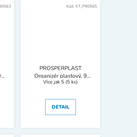
90563
Kód:
XT_P90565
PROSPERPLAST
9
Organizér plastový, 9
Více jak 5
(5 ks)
00
zásuvek | 400x392x200
mm
DETAIL