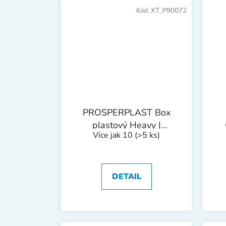
Kód:
XT_P90072
PROSPERPLAST Box
plastový Heavy |
Více jak 10
(>5 ks)
384x335x144 mm
z
DETAIL