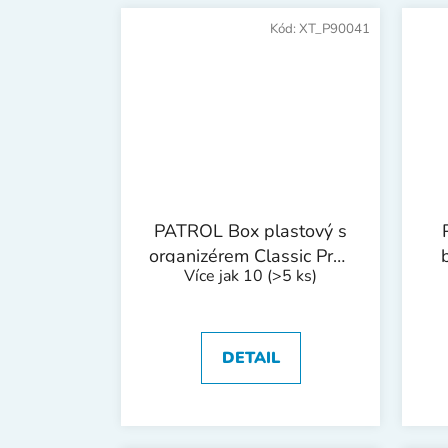
Kód:
XT_P90041
PATROL Box plastový s
organizérem Classic Profi
Více jak 10
(>5 ks)
| 400x200x170 mm
DETAIL