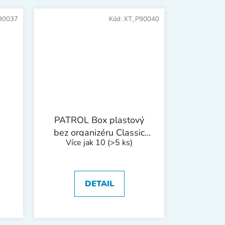
90037
Kód:
XT_P90040
PATROL Box plastový
bez organizéru Classic
Více jak 10
(>5 ks)
Basic | 300x160x130
mm
DETAIL