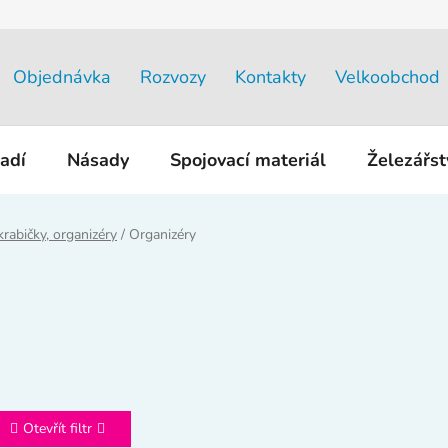
Objednávka
Rozvozy
Kontakty
Velkoobchod
adí
Násady
Spojovací materiál
Železářs
krabičky, organizéry
/
Organizéry
Otevřít filtr