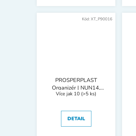
Kód:
XT_P90016
PROSPERPLAST
Organizér | NUN14,
Více jak 10
(>5 ks)
359x238x85 mm
DETAIL