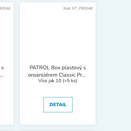
90046
Kód:
XT_P90048
 s
PATROL Box plastový s
EMI
organizérem Classic Profi
Více jak 10
(>5 ks)
mm
| 580x285x295 mm
DETAIL