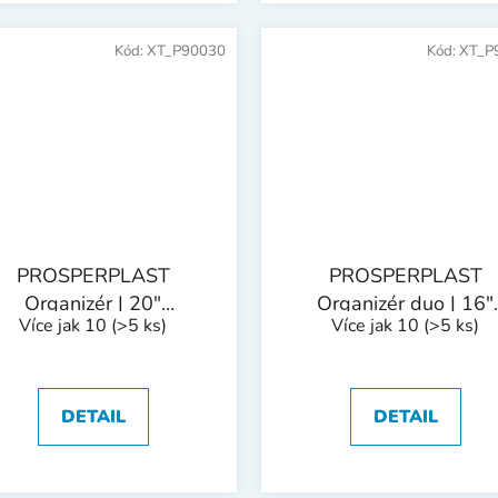
Kód:
XT_P90030
Kód:
XT_P
PROSPERPLAST
PROSPERPLAST
Organizér | 20"
Organizér duo | 16"
Více jak 10
(>5 ks)
Více jak 10
(>5 ks)
490x390x65 mm
390x290x130 mm
DETAIL
DETAIL