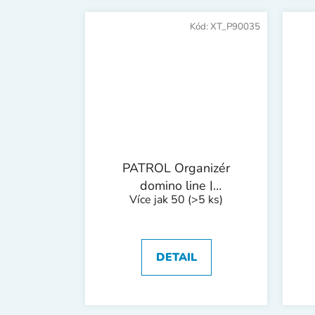
Kód:
XT_P90035
PATROL Organizér
domino line |
Více jak 50
(>5 ks)
325x260x65 mm
DETAIL