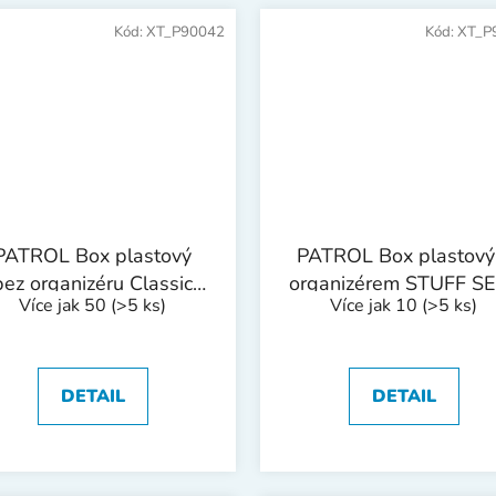
Kód:
XT_P90042
Kód:
XT_P
PATROL Box plastový
PATROL Box plastový
bez organizéru Classic
organizérem STUFF S
Více jak 50
(>5 ks)
Více jak 10
(>5 ks)
Basic | 400x200x170
Profi | 510x255x265 
mm
DETAIL
DETAIL