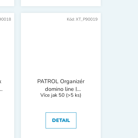
90018
Kód:
XT_P90019
x
PATROL Organizér
em
domino line |
Více jak 50
(>5 ks)
mm
190x155x37 mm
DETAIL