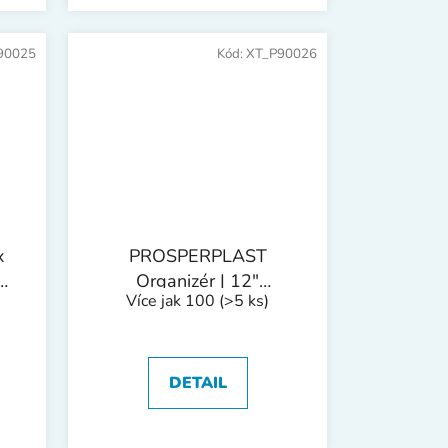
90025
Kód:
XT_P90026
x
PROSPERPLAST
em
Organizér | 12"
Více jak 100
(>5 ks)
mm
290x195x35 mm
DETAIL