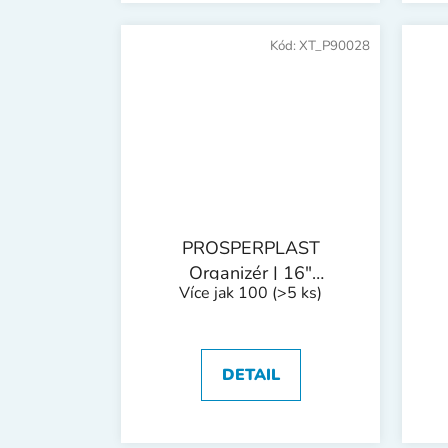
Kód:
XT_P90028
PROSPERPLAST
Organizér | 16"
Více jak 100
(>5 ks)
390x290x65 mm
DETAIL