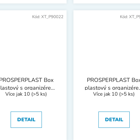
Kód:
XT_P90022
Kód:
XT_P
PROSPERPLAST Box
PROSPERPLAST Bo
lastový s organizérem
plastový s organizér
Více jak 10
(>5 ks)
Více jak 10
(>5 ks)
VO | 548x274x286 mm
EVO | 594x288x308 
DETAIL
DETAIL