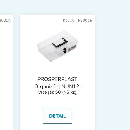
n
í
p
90014
Kód:
XT_P90015
r
o
d
u
k
t
ů
PROSPERPLAST
Organizér | NUN12,
Více jak 50
(>5 ks)
295x180x85 mm
DETAIL