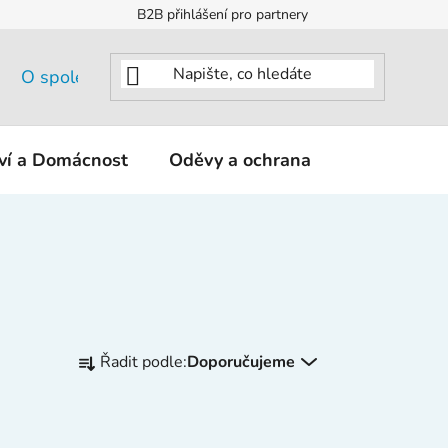
B2B přihlášení pro partnery
O společnosti
tví a Domácnost
Oděvy a ochrana
KNIPEX - K
Ř
Řadit podle:
Doporučujeme
a
z
e