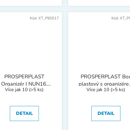
Kód:
XT_P90017
Kód:
XT_P
PROSPERPLAST
PROSPERPLAST Bo
Organizér | NUN16,
plastový s organizér
Více jak 10
(>5 ks)
Více jak 10
(>5 ks)
400x298x85 mm
EVO | 476x260x256 
DETAIL
DETAIL