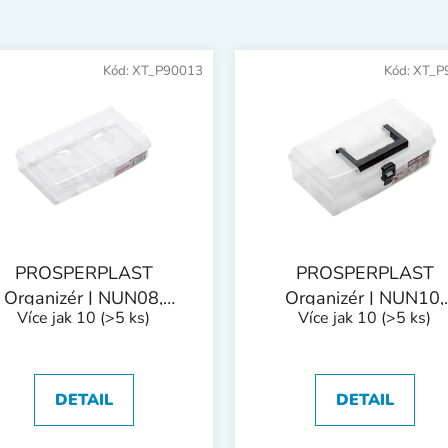
Kód:
XT_P90013
Kód:
XT_P
PROSPERPLAST
PROSPERPLAST
Organizér | NUN08,
Organizér | NUN10,
Více jak 10
(>5 ks)
Více jak 10
(>5 ks)
198x117x45 mm
245x135x85 mm
DETAIL
DETAIL