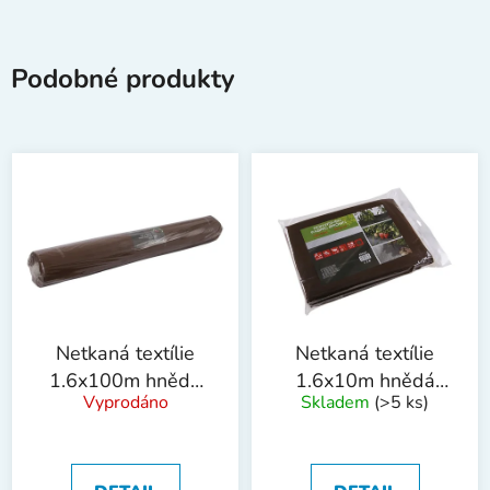
Podobné produkty
Netkaná textílie
Netkaná textílie
1.6x100m hnědá
1.6x10m hnědá
Vyprodáno
Skladem
(>5 ks)
50g/m2
50g/m2