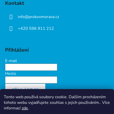
Kontakt
info
@
prokovmorava.cz
+420 596 911 212
Přihlášení
E-mail
Heslo
PŘIHLÁSIT SE
Tento web používá soubory cookie. Dalším procházením
Nová registrace
Zapomenuté heslo
tohoto webu vyjadřujete souhlas s jejich používáním.. Více
informací
zde
.