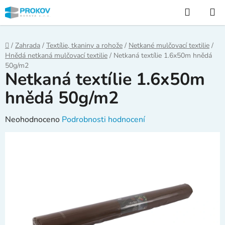
Přejít
Hledat
na
obsah
Domů
/
Zahrada
/
Textílie, tkaniny a rohože
/
Netkané mulčovací textilie
/
Hnědá netkaná mulčovací textilie
/
Netkaná textílie 1.6x50m hnědá
50g/m2
Netkaná textílie 1.6x50m
hnědá 50g/m2
Průměrné
Neohodnoceno
Podrobnosti hodnocení
hodnocení
produktu
je
0,0
z
5
hvězdiček.