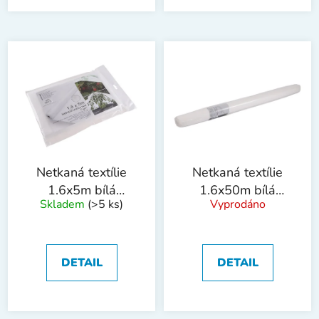
Netkaná textílie
Netkaná textílie
1.6x5m bílá
1.6x50m bílá
Skladem
(>5 ks)
Vyprodáno
17g/m2
17g/m2
DETAIL
DETAIL