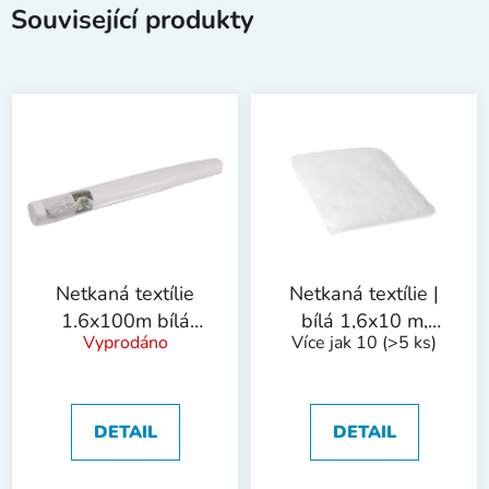
Související produkty
Netkaná textílie
Netkaná textílie |
1.6x100m bílá
bílá 1,6x10 m,
Vyprodáno
Více jak 10
(>5 ks)
17g/m2
17g/m2
DETAIL
DETAIL