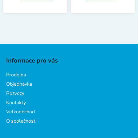
Z
á
Informace pro vás
p
a
Prodejna
t
Objednávka
í
Rozvozy
Kontakty
Velkoobchod
O společnosti