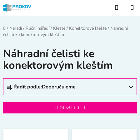
Přejít
Hledat
na
obsah
Domů
/
Nářadí
/
Ruční nářadí
/
Kleště
/
Konektorové kleště
/
Náhradní
čelisti ke konektorovým kleštím
Náhradní čelisti ke
konektorovým kleštím
Ř
Řadit podle:
Doporučujeme
a
z
e
Otevřít filtr
n
í
V
p
ý
r