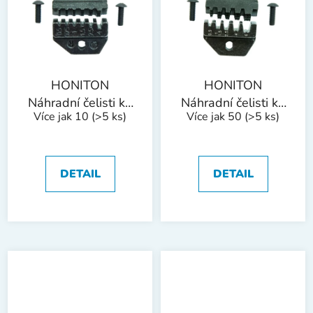
HONITON
HONITON
Náhradní čelisti ke
Náhradní čelisti ke
Více jak 10
(>5 ks)
Více jak 50
(>5 ks)
konektorovým
konektorovým
kleštím | 0,5-4
kleštím | 0,75-6
mm2 (AWG 20-
mm2 (AWG 18-
10)
10)
DETAIL
DETAIL