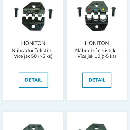
p
o
i
d
s
u
p
k
r
t
o
ů
HONITON
HONITON
d
Náhradní čelisti ke
Náhradní čelisti ke
Více jak 50
(>5 ks)
Více jak 10
(>5 ks)
u
konektorovým
konektorovým
k
kleštím | 0,5-6
kleštím | 0,5-6
t
mm2 (AWG 20-
mm2 (AWG 2-1)
10)
ů
DETAIL
DETAIL