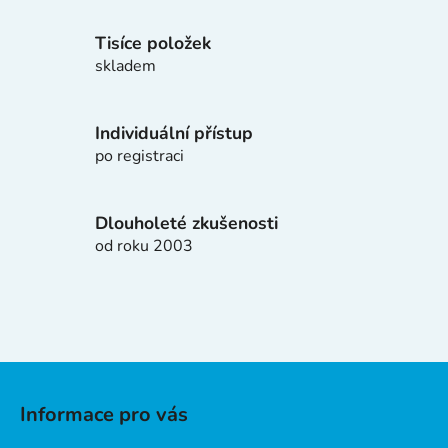
c
í
Tisíce položek
p
skladem
r
v
k
Individuální přístup
y
po registraci
v
ý
p
Dlouholeté zkušenosti
i
od roku 2003
s
u
Z
á
Informace pro vás
p