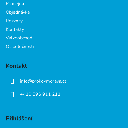
a
Prodejna
t
Objednávka
í
Rozvozy
Kontakty
Velkoobchod
O společnosti
Kontakt
info
@
prokovmorava.cz
+420 596 911 212
Přihlášení