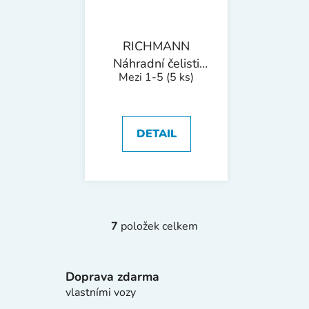
RICHMANN
Náhradní čelisti
Mezi 1-5
(5 ks)
pro kleště PC0744
| M10
DETAIL
7
položek celkem
O
v
l
Doprava zdarma
á
d
vlastními vozy
a