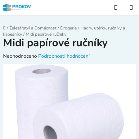
Přejít
Hledat
na
obsah
Domů
/
Železářství a Domácnost
/
Drogerie
/
Hadry, utěrky, ručníky a
kapesníky
/
Midi papírové ručníky
Midi papírové ručníky
Průměrné
Neohodnoceno
Podrobnosti hodnocení
hodnocení
produktu
je
0,0
z
5
hvězdiček.