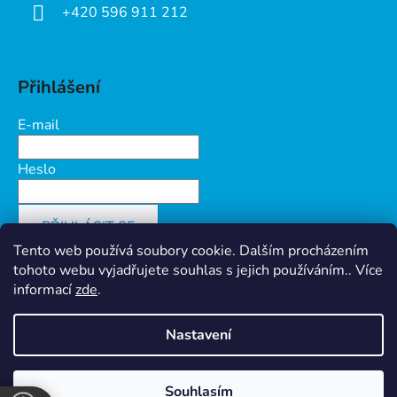
+420 596 911 212
Přihlášení
E-mail
Heslo
PŘIHLÁSIT SE
Tento web používá soubory cookie. Dalším procházením
Nová registrace
Zapomenuté heslo
tohoto webu vyjadřujete souhlas s jejich používáním.. Více
informací
zde
.
Nastavení
Vytvořil Shoptet
&
PekneWeby
Ochrana osobních údajů
Souhlasím
Copyright 2026
Prokov Morava s.r.o.
. Všechna práva