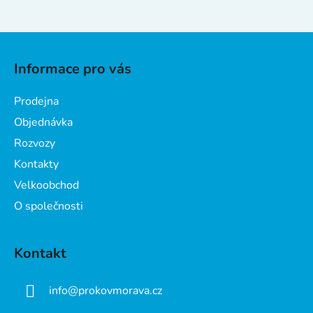
Z
á
Informace pro vás
p
a
Prodejna
t
Objednávka
í
Rozvozy
Kontakty
Velkoobchod
O společnosti
Kontakt
info
@
prokovmorava.cz