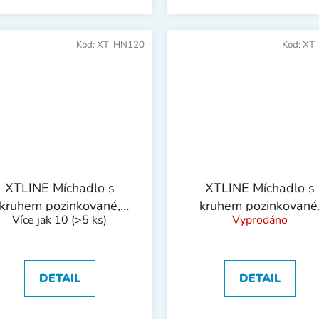
Kód:
XT_HN120
Kód:
XT
XTLINE Míchadlo s
XTLINE Míchadlo s
kruhem pozinkované,
kruhem pozinkované
Více jak 10
(>5 ks)
Vyprodáno
šestihranná stopka |
šestihranná stopka |
120x600 mm
85x500 mm
DETAIL
DETAIL