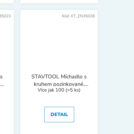
35023
Kód:
XT_ZN35038
s
STAVTOOL Míchadlo s
,
kruhem pozinkované,
Více jak 100
(>5 ks)
šestihranná stopka |
80x400 mm
DETAIL