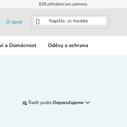
B2B přihlášení pro partnery
O společnosti
tví a Domácnost
Oděvy a ochrana
KNIPEX - K
Ř
Řadit podle:
Doporučujeme
a
z
e