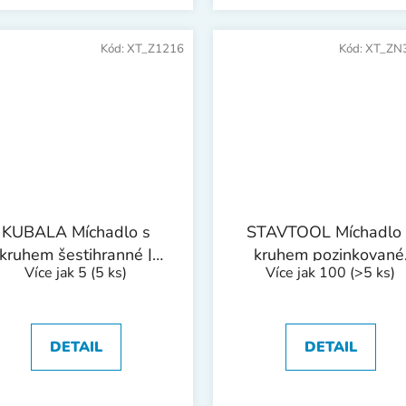
Kód:
XT_Z1216
Kód:
XT_ZN
KUBALA Míchadlo s
STAVTOOL Míchadlo 
kruhem šestihranné |
kruhem pozinkované
Více jak 5
(5 ks)
Více jak 100
(>5 ks)
100x510 mm
šestihranná stopka |
115x600 mm
DETAIL
DETAIL