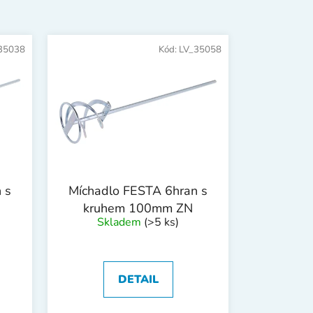
n
í
p
35038
Kód:
LV_35058
r
o
d
u
k
t
ů
 s
Míchadlo FESTA 6hran s
kruhem 100mm ZN
Skladem
(>5 ks)
DETAIL