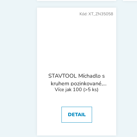
Kód:
XT_ZN35058
STAVTOOL Míchadlo s
kruhem pozinkované,
Více jak 100
(>5 ks)
šestihranná stopka |
100x600 mm
DETAIL