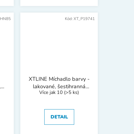
_HN85
Kód:
XT_P19741
XTLINE Míchadlo barvy -
,
lakované, šestihranná
Více jak 10
(>5 ks)
stopka | 80x405 mm
DETAIL