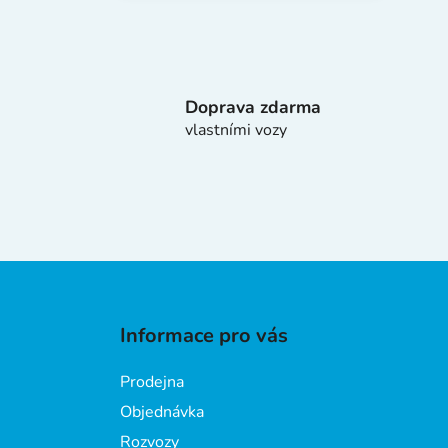
Doprava zdarma
vlastními vozy
Z
á
Informace pro vás
p
a
Prodejna
t
Objednávka
í
Rozvozy