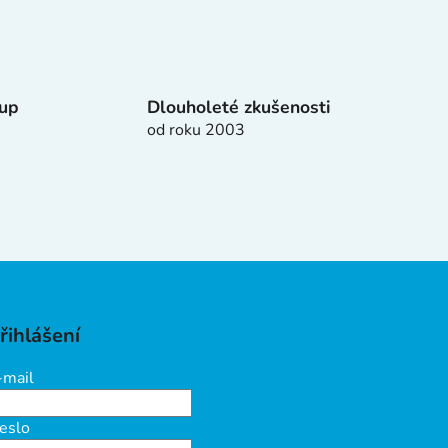
tup
Dlouholeté zkušenosti
od roku 2003
řihlášení
-mail
eslo