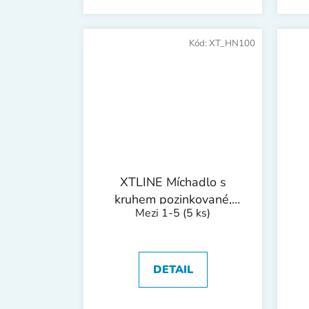
Kód:
XT_HN100
XTLINE Míchadlo s
kruhem pozinkované,
Mezi 1-5
(5 ks)
šestihranná stopka |
100x500 mm
DETAIL