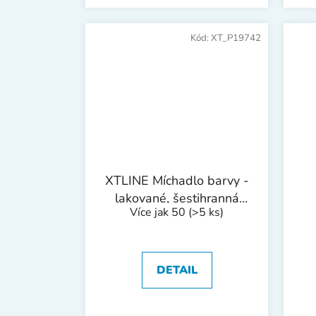
Kód:
XT_P19742
XTLINE Míchadlo barvy -
lakované, šestihranná
Více jak 50
(>5 ks)
stopka | 100x505 mm
DETAIL