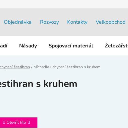
Objednávka
Rozvozy
Kontakty
Velkoobchod
adí
Násady
Spojovací materiál
Železářs
chycení šestihran
/
Míchadla uchycení šestihran s kruhem
estihran s kruhem
Otevřít filtr