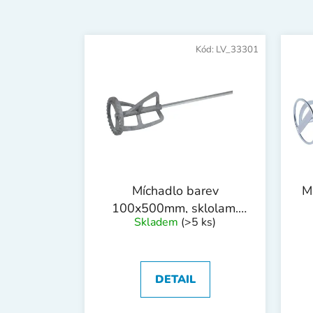
V
ý
Kód:
LV_33301
p
i
s
p
r
o
d
Míchadlo barev
M
u
100x500mm, sklolam.
k
Skladem
(>5 ks)
1216
t
ů
DETAIL