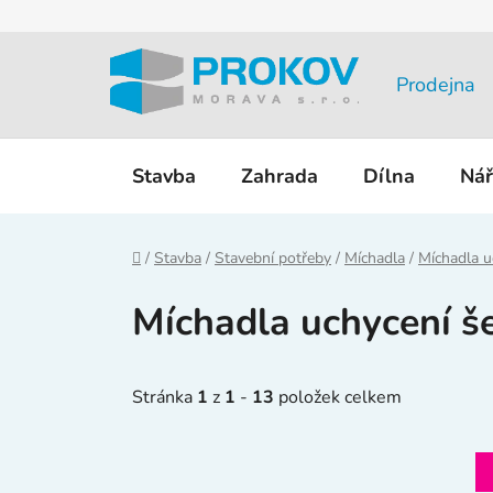
Přejít
na
obsah
Prodejna
Stavba
Zahrada
Dílna
Nář
Domů
/
Stavba
/
Stavební potřeby
/
Míchadla
/
Míchadla u
Míchadla uchycení š
Stránka
1
z
1
-
13
položek celkem