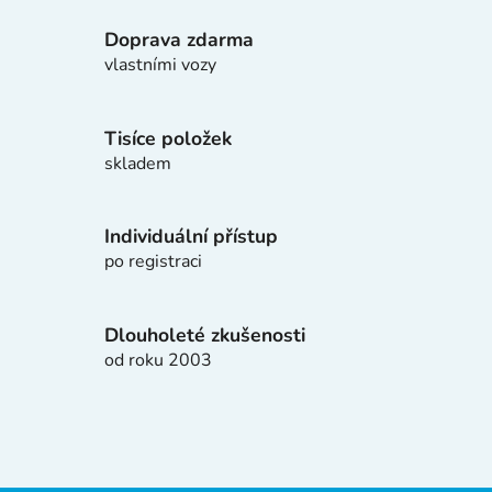
l
Doprava zdarma
á
d
vlastními vozy
a
c
í
Tisíce položek
p
skladem
r
v
k
Individuální přístup
y
po registraci
v
ý
p
Dlouholeté zkušenosti
i
od roku 2003
s
u