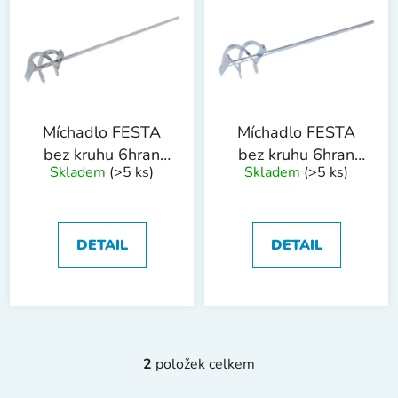
p
o
i
d
s
u
p
k
r
t
o
ů
Míchadlo FESTA
Míchadlo FESTA
d
bez kruhu 6hran
bez kruhu 6hran
Skladem
(>5 ks)
Skladem
(>5 ks)
u
70mm ZN
90mm ZN
k
t
ů
DETAIL
DETAIL
2
položek celkem
O
v