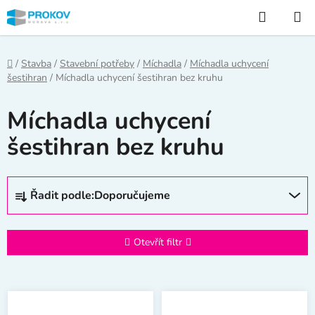
Přejít
Hledat
na
obsah
Domů
/
Stavba
/
Stavební potřeby
/
Míchadla
/
Míchadla uchycení
šestihran
/
Míchadla uchycení šestihran bez kruhu
Míchadla uchycení
šestihran bez kruhu
Ř
Řadit podle:
Doporučujeme
a
z
e
Otevřít filtr
n
í
V
p
ý
r