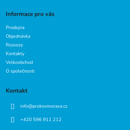
Z
á
Informace pro vás
p
a
Prodejna
t
Objednávka
í
Rozvozy
Kontakty
Velkoobchod
O společnosti
Kontakt
info
@
prokovmorava.cz
+420 596 911 212