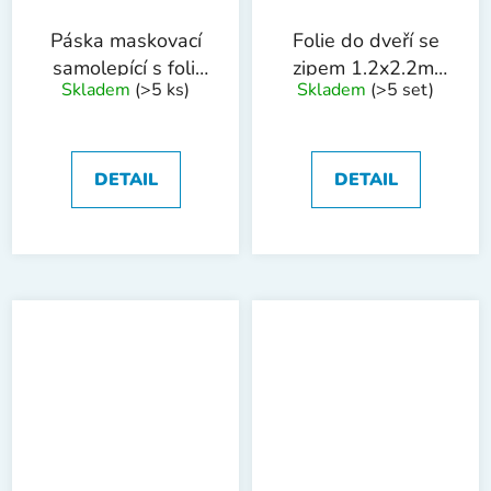
Páska maskovací
Folie do dveří se
samolepící s folií
zipem 1.2x2.2m,
Skladem
(>5 ks)
Skladem
(>5 set)
240cmx15m
maskovací páska
WESTBERG
DETAIL
DETAIL