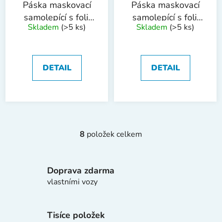
Páska maskovací
Páska maskovací
samolepící s folií
samolepící s folií
Skladem
(>5 ks)
Skladem
(>5 ks)
210cmx20m
270cmx16m
DETAIL
DETAIL
8
položek celkem
O
v
l
Doprava zdarma
á
d
vlastními vozy
a
c
í
Tisíce položek