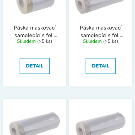
s
u
p
k
r
t
o
ů
Páska maskovací
Páska maskovací
d
samolepící s folií
samolepící s folií
Skladem
(>5 ks)
Skladem
(>5 ks)
u
55cmx30m
110cmx30m
k
t
ů
DETAIL
DETAIL