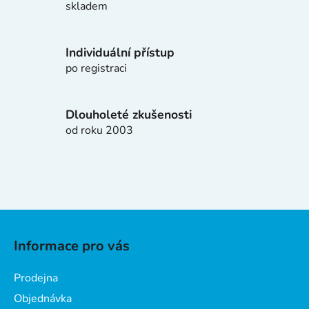
p
skladem
r
v
k
Individuální přístup
y
po registraci
v
ý
p
Dlouholeté zkušenosti
i
od roku 2003
s
u
Z
á
Informace pro vás
p
a
Prodejna
t
Objednávka
í