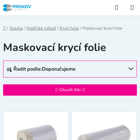
Přejít
Hledat
na
obsah
Domů
/
Stavba
/
Malířské nářadí
/
Krycí folie
/
Maskovací krycí folie
Maskovací krycí folie
Ř
Řadit podle:
Doporučujeme
a
z
e
Otevřít filtr
n
í
V
p
ý
r
p
o
i
d