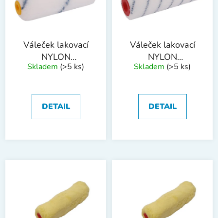
s
u
p
k
r
t
o
ů
Váleček lakovací
Váleček lakovací
d
NYLON
NYLON
Skladem
(>5 ks)
Skladem
(>5 ks)
u
100x6x35x13mm
250x8x48x13mm
k
t
ů
DETAIL
DETAIL