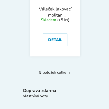
Váleček lakovací
molitan
Skladem
(>5 ks)
100x6x35x15mm
R
DETAIL
5
položek celkem
O
v
l
Doprava zdarma
á
d
vlastními vozy
a
c