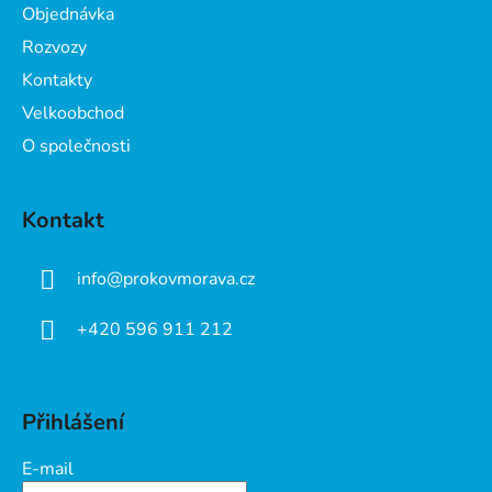
Objednávka
í
Rozvozy
Kontakty
Velkoobchod
O společnosti
Kontakt
info
@
prokovmorava.cz
+420 596 911 212
Přihlášení
E-mail