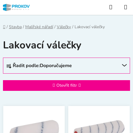
Přejít
Hledat
na
obsah
Domů
/
Stavba
/
Malířské nářadí
/
Válečky
/
Lakovací válečky
Lakovací válečky
Ř
Řadit podle:
Doporučujeme
a
z
e
Otevřít filtr
n
í
V
p
ý
r
p
o
i
d