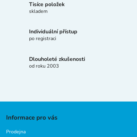
í
Tisíce položek
p
skladem
r
v
k
Individuální přístup
y
po registraci
v
ý
p
Dlouholeté zkušenosti
i
od roku 2003
s
u
Z
á
Informace pro vás
p
a
Prodejna
t