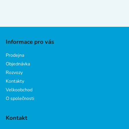
Z
á
Informace pro vás
p
a
Prodejna
t
Objednávka
í
Rozvozy
Kontakty
Velkoobchod
O společnosti
Kontakt