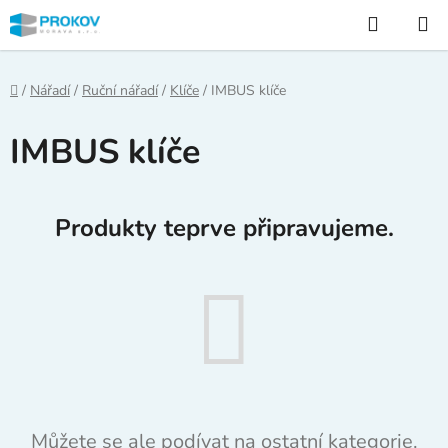
Přejít
Hledat
na
obsah
Domů
/
Nářadí
/
Ruční nářadí
/
Klíče
/
IMBUS klíče
IMBUS klíče
Produkty teprve připravujeme.
Můžete se ale podívat na ostatní kategorie.