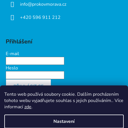
info
@
prokovmorava.cz
+420 596 911 212
Přihlášení
E-mail
Heslo
PŘIHLÁSIT SE
Tento web používá soubory cookie. Dalším procházením
Nová registrace
Zapomenuté heslo
tohoto webu vyjadřujete souhlas s jejich používáním.. Více
informací
zde
.
Nastavení
Vytvořil Shoptet
&
PekneWeby