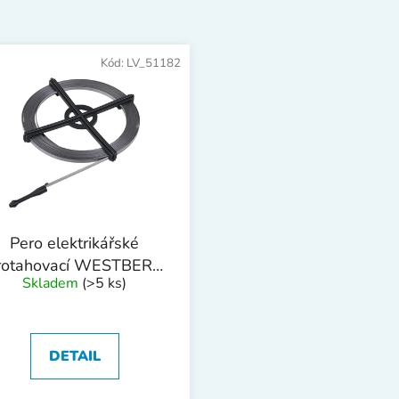
Kód:
LV_51182
Pero elektrikářské
rotahovací WESTBERG
Skladem
(>5 ks)
5mmx10m
DETAIL