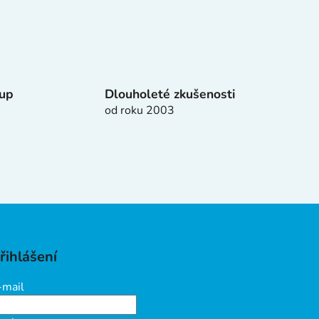
tup
Dlouholeté zkušenosti
od roku 2003
řihlášení
-mail