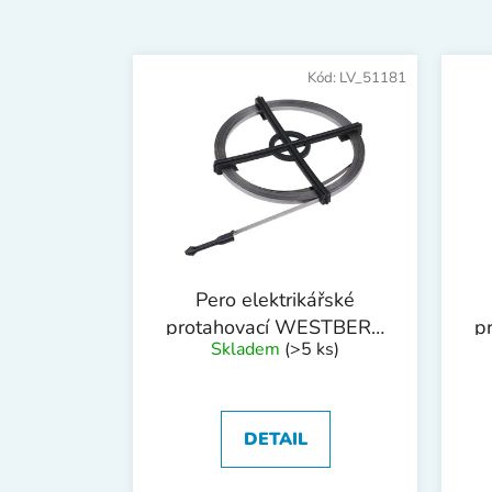
V
ý
Kód:
LV_51181
p
i
s
p
r
o
d
Pero elektrikářské
u
protahovací WESTBERG
p
k
Skladem
(>5 ks)
5mmx8m
t
ů
DETAIL