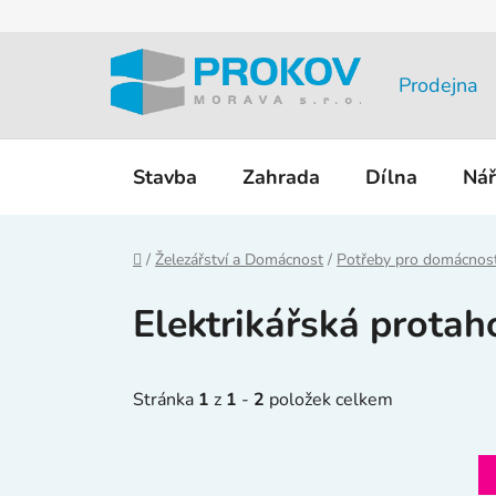
Přejít
na
obsah
Prodejna
Stavba
Zahrada
Dílna
Nář
Domů
/
Železářství a Domácnost
/
Potřeby pro domácnos
Elektrikářská protah
Stránka
1
z
1
-
2
položek celkem