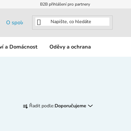
B2B přihlášení pro partnery
O společnosti
tví a Domácnost
Oděvy a ochrana
KNIPEX - K
Ř
Řadit podle:
Doporučujeme
a
z
e