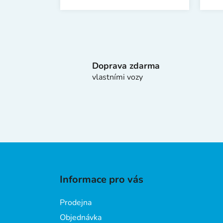
Doprava zdarma
vlastními vozy
Z
á
Informace pro vás
p
a
Prodejna
t
Objednávka