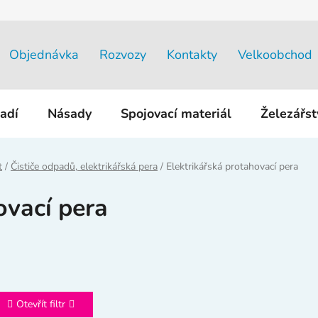
Objednávka
Rozvozy
Kontakty
Velkoobchod
adí
Násady
Spojovací materiál
Železářs
t
/
Čističe odpadů, elektrikářská pera
/
Elektrikářská protahovací pera
ovací pera
Otevřít filtr