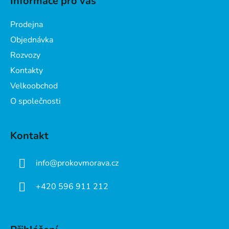
Informace pro vás
p
a
Prodejna
t
Objednávka
í
Rozvozy
Kontakty
Velkoobchod
O společnosti
Kontakt
info
@
prokovmorava.cz
+420 596 911 212