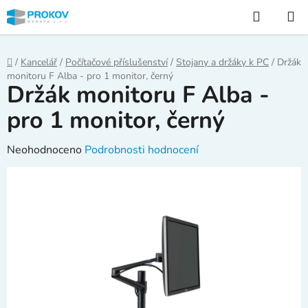
Přejít
Hledat
na
obsah
Domů
/
Kancelář
/
Počítačové příslušenství
/
Stojany a držáky k PC
/
Držák
monitoru F Alba - pro 1 monitor, černý
Držák monitoru F Alba -
pro 1 monitor, černý
Průměrné
Neohodnoceno
Podrobnosti hodnocení
hodnocení
produktu
je
0,0
z
5
hvězdiček.