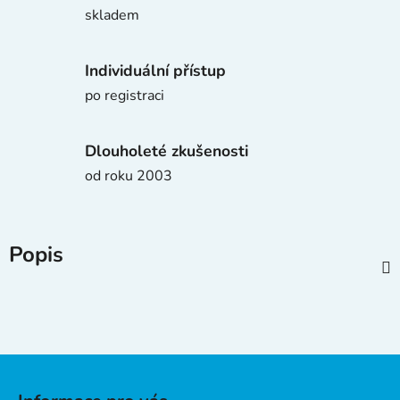
skladem
Individuální přístup
po registraci
Dlouholeté zkušenosti
od roku 2003
Popis
Z
á