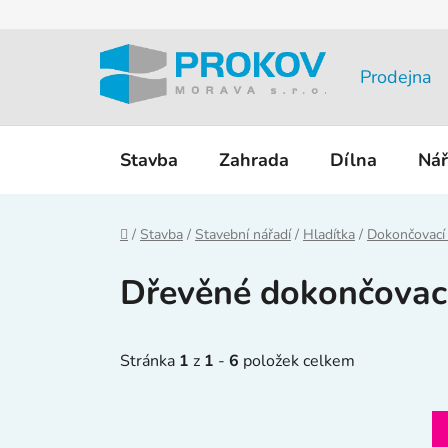
Přejít
na
obsah
Prodejna
Stavba
Zahrada
Dílna
Nář
Domů
/
Stavba
/
Stavební nářadí
/
Hladítka
/
Dokončovací 
Dřevěné dokončovací
Stránka
1
z
1
-
6
položek celkem