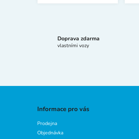
Doprava zdarma
vlastními vozy
Z
á
Informace pro vás
p
a
Prodejna
t
Objednávka
í