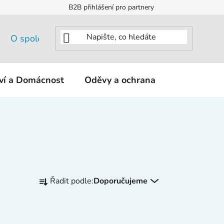
B2B přihlášení pro partnery
O společnosti
tví a Domácnost
Oděvy a ochrana
KNIPEX - K
Ř
Řadit podle:
Doporučujeme
a
z
e