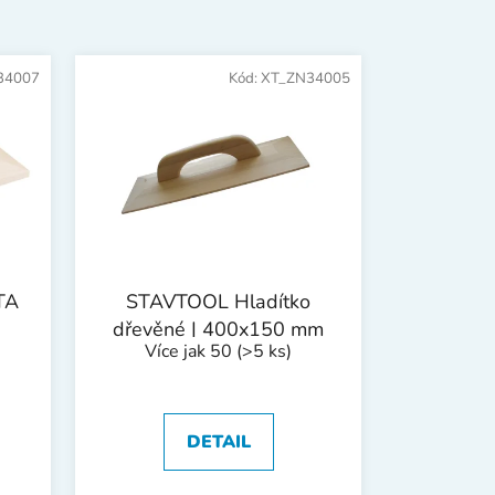
n
í
p
34007
Kód:
XT_ZN34005
r
o
d
u
k
t
ů
TA
STAVTOOL Hladítko
dřevěné | 400x150 mm
Více jak 50
(>5 ks)
DETAIL