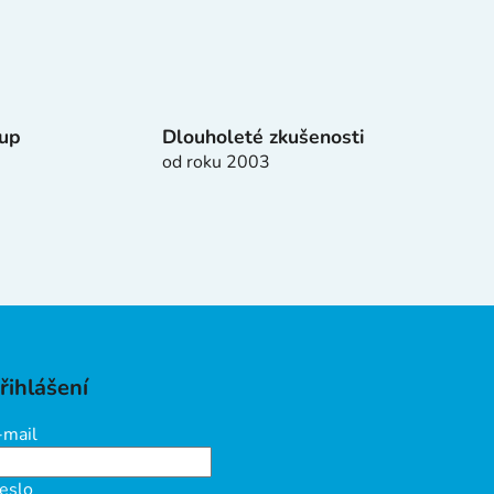
tup
Dlouholeté zkušenosti
od roku 2003
řihlášení
-mail
eslo