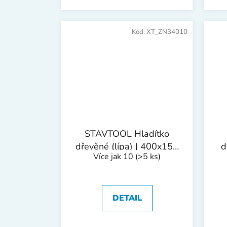
Kód:
XT_ZN34010
STAVTOOL Hladítko
dřevěné (lípa) | 400x150
d
Více jak 10
(>5 ks)
mm
DETAIL