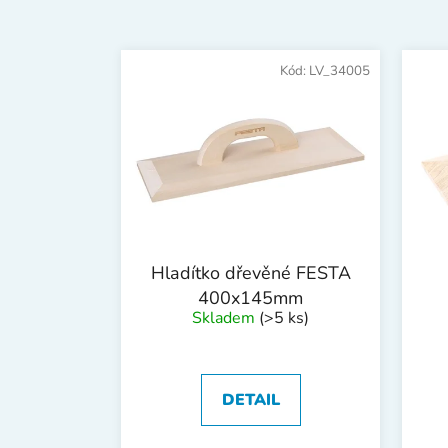
V
ý
Kód:
LV_34005
p
i
s
p
r
o
d
Hladítko dřevěné FESTA
u
400x145mm
k
Skladem
(>5 ks)
t
ů
DETAIL