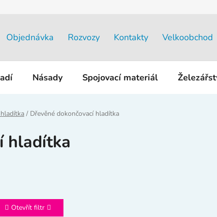
Objednávka
Rozvozy
Kontakty
Velkoobchod
adí
Násady
Spojovací materiál
Železářs
hladítka
/
Dřevěné dokončovací hladítka
 hladítka
Otevřít filtr