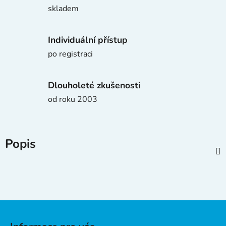
skladem
Individuální přístup
po registraci
Dlouholeté zkušenosti
od roku 2003
Popis
Z
á