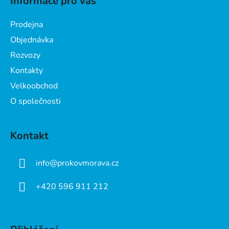
Informace pro vás
p
a
Prodejna
t
Objednávka
í
Rozvozy
Kontakty
Velkoobchod
O společnosti
Kontakt
info
@
prokovmorava.cz
+420 596 911 212