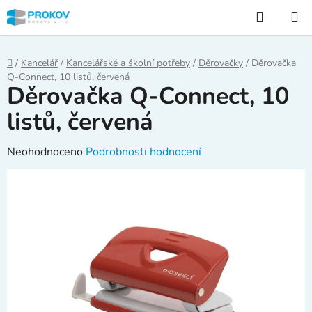
Přejít
Hledat
na
obsah
Domů
/
Kancelář
/
Kancelářské a školní potřeby
/
Děrovačky
/
Děrovačka
Q-Connect, 10 listů, červená
Děrovačka Q-Connect, 10
listů, červená
Průměrné
Neohodnoceno
Podrobnosti hodnocení
hodnocení
produktu
je
0,0
z
5
hvězdiček.