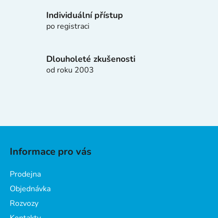
v
k
Individuální přístup
y
po registraci
v
ý
p
Dlouholeté zkušenosti
i
od roku 2003
s
u
Z
á
Informace pro vás
p
a
Prodejna
t
Objednávka
í
Rozvozy