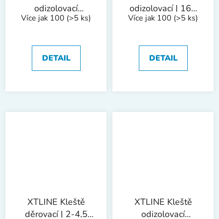
odizolovací
odizolovací | 160
Více jak 100
(>5 ks)
Více jak 100
(>5 ks)
elektrikářské 1000
mm
V | 160 mm
DETAIL
DETAIL
XTLINE Kleště
XTLINE Kleště
děrovací | 2-4,5
odizolovací