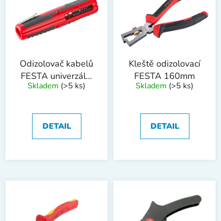
o
i
d
s
u
p
k
r
t
o
ů
Odizolovač kabelů
Kleště odizolovací
d
FESTA univerzální
FESTA 160mm
Skladem
(>5 ks)
Skladem
(>5 ks)
u
125mm
k
t
ů
DETAIL
DETAIL