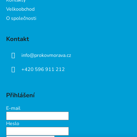
Kontakty
Velkoobchod
O společnosti
Kontakt
info
@
prokovmorava.cz
+420 596 911 212
Přihlášení
E-mail
Heslo