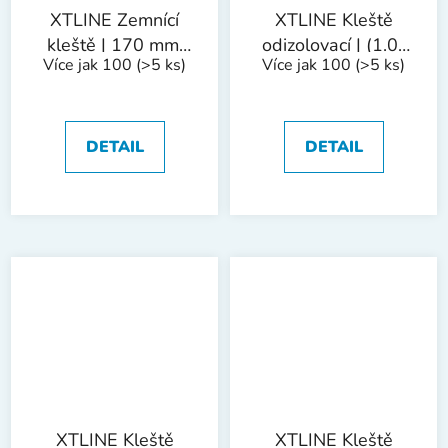
XTLINE Zemnící
XTLINE Kleště
kleště | 170 mm,
odizolovací | (1.0-
Více jak 100
(>5 ks)
Více jak 100
(>5 ks)
300 A
1.6-2.0-2.6-3.2
mm)
DETAIL
DETAIL
XTLINE Kleště
XTLINE Kleště