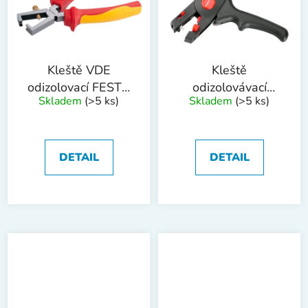
Kleště VDE
Kleště
odizolovací FESTA
odizolovávací
Skladem
(>5 ks)
Skladem
(>5 ks)
160mm
FESTA 0.5 -
10mm²
DETAIL
DETAIL