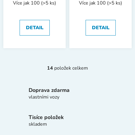
Více jak 100
(>5 ks)
Více jak 100
(>5 ks)
mm
softgrip | 160 mm
DETAIL
DETAIL
14
položek celkem
O
v
l
Doprava zdarma
á
d
vlastními vozy
a
c
í
Tisíce položek
p
skladem
r