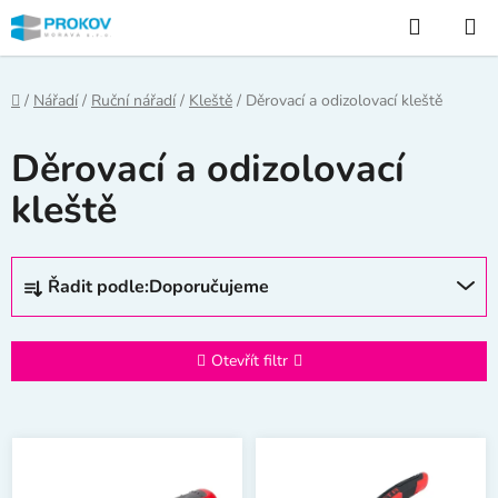
Přejít
Hledat
na
obsah
Domů
/
Nářadí
/
Ruční nářadí
/
Kleště
/
Děrovací a odizolovací kleště
Děrovací a odizolovací
kleště
Ř
Řadit podle:
Doporučujeme
a
z
e
Otevřít filtr
n
í
V
p
ý
r
p