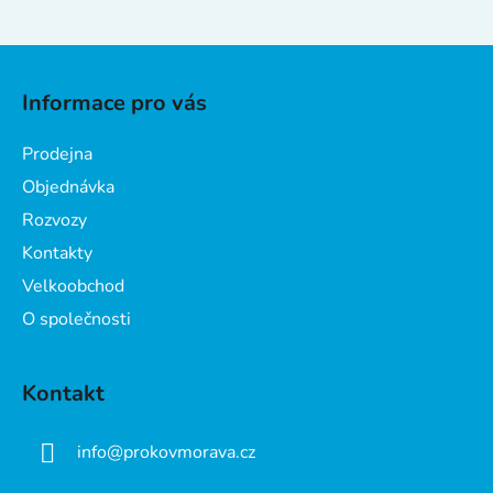
Z
á
Informace pro vás
p
a
Prodejna
t
Objednávka
í
Rozvozy
Kontakty
Velkoobchod
O společnosti
Kontakt
info
@
prokovmorava.cz