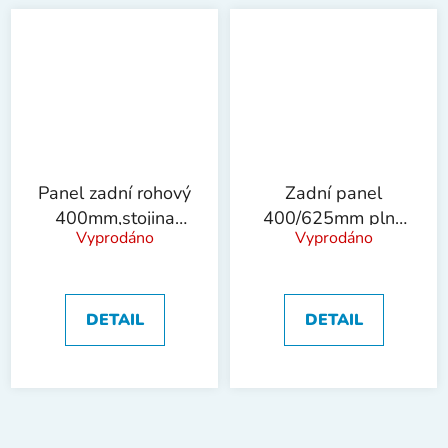
Panel zadní rohový
Zadní panel
400mm,stojina
400/625mm plný
Vyprodáno
Vyprodáno
80!OBJ!
!OBJ!
DETAIL
DETAIL