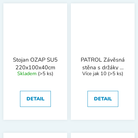
Stojan OZAP SU5
PATROL Závěsná
220x100x40cm
stěna s držáky 3
Skladem
(>5 ks)
Více jak 10
(>5 ks)
díly 1725x385 mm
DETAIL
DETAIL