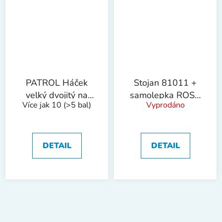
PATROL Háček
Stojan 81011 +
velký dvojitý na
samolepka ROSA
Více jak 10
(>5 bal)
Vyprodáno
nářadí bal/6ks
!OBJ!
DETAIL
DETAIL