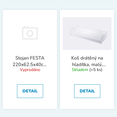
Stojan FESTA
Koš drátěný na
220x62.5x40cm
hladítka, malý,
Vyprodáno
Skladem
(>5 ks)
!OBJ!
úzký
DETAIL
DETAIL