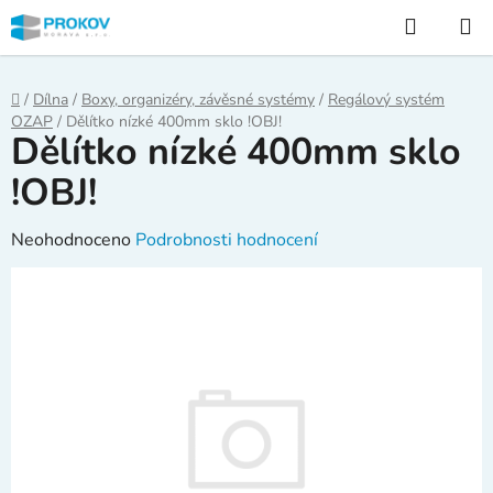
Přejít
Hledat
na
obsah
Domů
/
Dílna
/
Boxy, organizéry, závěsné systémy
/
Regálový systém
OZAP
/
Dělítko nízké 400mm sklo !OBJ!
Dělítko nízké 400mm sklo
!OBJ!
Průměrné
Neohodnoceno
Podrobnosti hodnocení
hodnocení
produktu
je
0,0
z
5
hvězdiček.