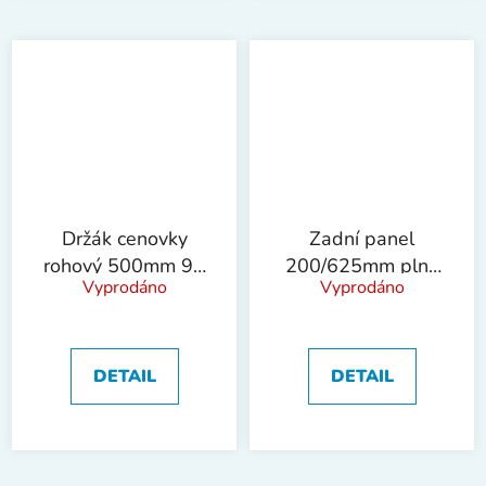
Držák cenovky
Zadní panel
rohový 500mm 90
200/625mm plný
Vyprodáno
Vyprodáno
st. !OBJ!
!OBJ!
DETAIL
DETAIL