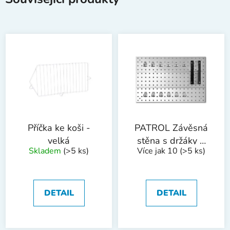
Příčka ke koši -
PATROL Závěsná
velká
stěna s držáky 1
Skladem
(>5 ks)
Více jak 10
(>5 ks)
díl 385x575 mm
DETAIL
DETAIL