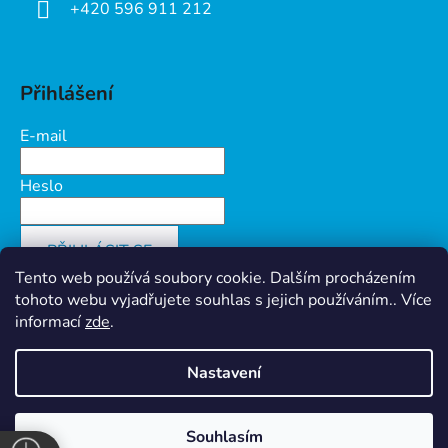
+420 596 911 212
Přihlášení
E-mail
Heslo
PŘIHLÁSIT SE
Tento web používá soubory cookie. Dalším procházením
Nová registrace
Zapomenuté heslo
tohoto webu vyjadřujete souhlas s jejich používáním.. Více
informací
zde
.
Nastavení
Vytvořil Shoptet
&
PekneWeby
Ochrana osobních údajů
Souhlasím
Copyright 2026
Prokov Morava s.r.o.
. Všechna práva