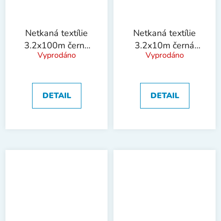
Netkaná textílie
Netkaná textílie
3.2x100m černá
3.2x10m černá
Vyprodáno
Vyprodáno
50g/m2
50g/m2
DETAIL
DETAIL