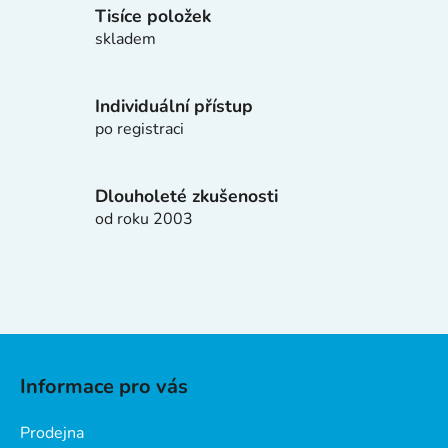
í
Tisíce položek
p
skladem
r
v
k
Individuální přístup
y
po registraci
v
ý
p
Dlouholeté zkušenosti
i
od roku 2003
s
u
Z
á
Informace pro vás
p
a
Prodejna