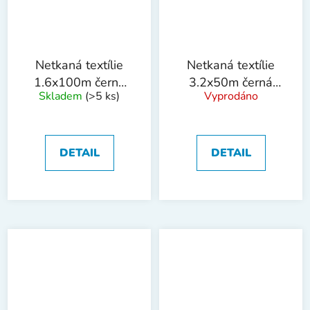
Netkaná textílie
Netkaná textílie
1.6x100m černá
3.2x50m černá
Skladem
(>5 ks)
Vyprodáno
50g/m2
50g/m2
DETAIL
DETAIL