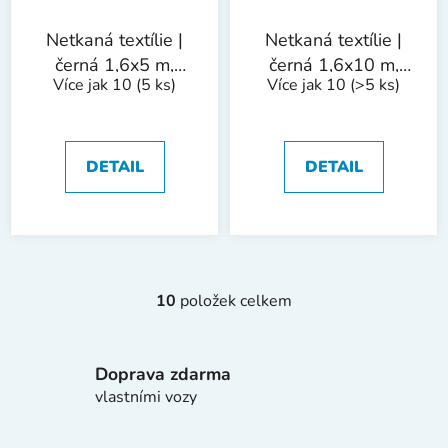
Netkaná textílie |
Netkaná textílie |
černá 1,6x5 m,
černá 1,6x10 m,
Více jak 10
(5 ks)
Více jak 10
(>5 ks)
50g/m2
50g/m2
DETAIL
DETAIL
10
položek celkem
O
v
l
Doprava zdarma
á
d
vlastními vozy
a
c