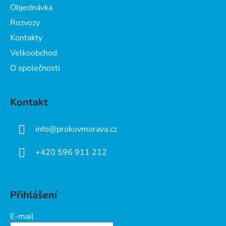
t
Objednávka
í
Rozvozy
Kontakty
Velkoobchod
O společnosti
Kontakt
info
@
prokovmorava.cz
+420 596 911 212
Přihlášení
E-mail