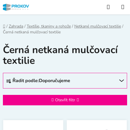
Přejít
Hledat
na
obsah
Domů
/
Zahrada
/
Textílie, tkaniny a rohože
/
Netkané mulčovací textilie
/
Černá netkaná mulčovací textilie
Černá netkaná mulčovací
textilie
Ř
Řadit podle:
Doporučujeme
a
z
e
Otevřít filtr
n
í
V
p
ý
r