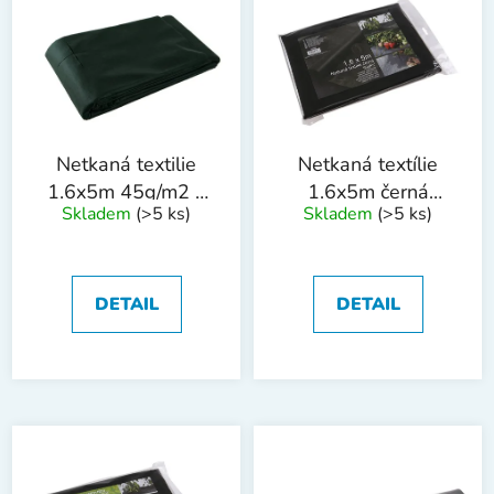
p
o
i
d
s
u
p
k
r
t
o
ů
Netkaná textilie
Netkaná textílie
d
1.6x5m 45g/m2 s
1.6x5m černá
Skladem
(>5 ks)
Skladem
(>5 ks)
u
výsekem na jahody
50g/m2
k
t
ů
DETAIL
DETAIL