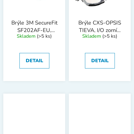
Brýle 3M SecureFit
Brýle CXS-OPSIS
SF202AF-EU,
TIEVA, I/O zorník,
Skladem
(>5 ks)
Skladem
(>5 ks)
kouřový zorník
černo - zelené
DETAIL
DETAIL