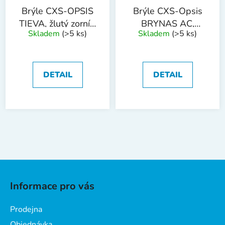
Brýle CXS-OPSIS
Brýle CXS-Opsis
TIEVA, žlutý zorník,
BRYNAS AC,
Skladem
(>5 ks)
Skladem
(>5 ks)
černo - zelené
acetátový čirý
zorník
DETAIL
DETAIL
Z
á
Informace pro vás
p
a
Prodejna
t
Objednávka