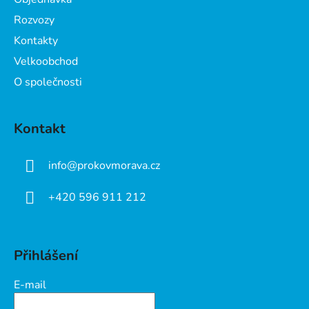
í
Rozvozy
Kontakty
Velkoobchod
O společnosti
Kontakt
info
@
prokovmorava.cz
+420 596 911 212
Přihlášení
E-mail