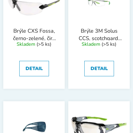
Brýle CXS Fossa,
Brýle 3M Solus
černo-zelené, čirý
CCS, scotchgard,
Skladem
(>5 ks)
Skladem
(>5 ks)
zorník
limetkově zelené,
čiré
DETAIL
DETAIL