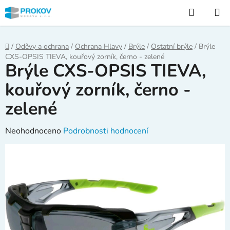
Přejít
Hledat
na
obsah
Domů
/
Oděvy a ochrana
/
Ochrana Hlavy
/
Brýle
/
Ostatní brýle
/
Brýle
CXS-OPSIS TIEVA, kouřový zorník, černo - zelené
Brýle CXS-OPSIS TIEVA,
kouřový zorník, černo -
zelené
Průměrné
Neohodnoceno
Podrobnosti hodnocení
hodnocení
produktu
je
0,0
z
5
hvězdiček.