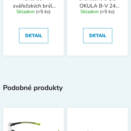
svářečských brýlí,
OKULA B-V 24
Skladem
(>5 ks)
Skladem
(>5 ks)
čiré, průměr 50
SVAR, tmavost č. 5
mm
DETAIL
DETAIL
Podobné produkty