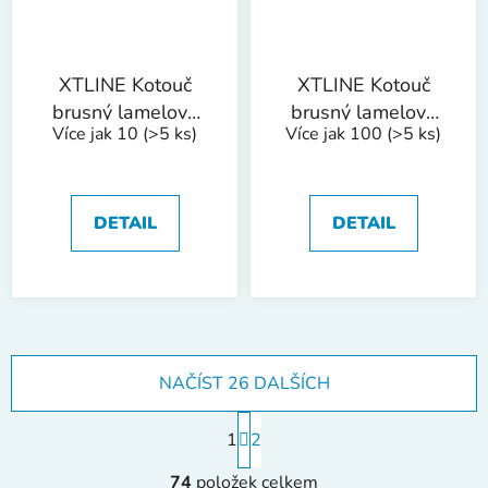
XTLINE Kotouč
XTLINE Kotouč
brusný lamelový
brusný lamelový
Více jak 10
(>5 ks)
Více jak 100
(>5 ks)
zirkon | 115 mm zr.
zirkon | 125 mm zr.
120
40
DETAIL
DETAIL
NAČÍST 26 DALŠÍCH
S
1
t
2
r
O
á
74
položek celkem