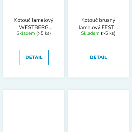
Kotouč lamelový
Kotouč brusný
WESTBERG
lamelový FESTA
Skladem
(>5 ks)
Skladem
(>5 ks)
150mm P120
115 P40
DETAIL
DETAIL