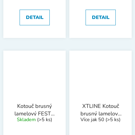
DETAIL
DETAIL
Kotouč brusný
XTLINE Kotouč
lamelový FESTA
brusný lamelový
Skladem
(>5 ks)
Více jak 50
(>5 ks)
150 P100
korund | 115 mm
zr. 40