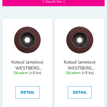
e
Otevřít filtr
n
í
V
p
ý
r
p
o
i
d
s
u
p
k
r
t
o
ů
Kotouč lamelový
Kotouč lamelový
d
WESTBERG
WESTBERG
Skladem
(>5 ks)
Skladem
(>5 ks)
u
115mm P40
115mm P60
k
t
ů
DETAIL
DETAIL