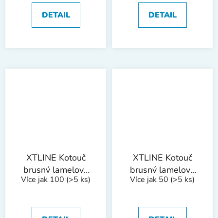
DETAIL
DETAIL
XTLINE Kotouč
XTLINE Kotouč
brusný lamelový
brusný lamelový
Více jak 100
(>5 ks)
Více jak 50
(>5 ks)
korund | 115 mm
korund | 115 mm
zr. 60
zr. 80