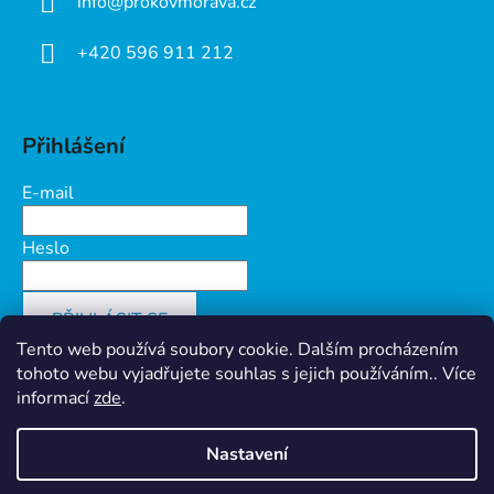
info
@
prokovmorava.cz
+420 596 911 212
Přihlášení
E-mail
Heslo
PŘIHLÁSIT SE
Tento web používá soubory cookie. Dalším procházením
Nová registrace
Zapomenuté heslo
tohoto webu vyjadřujete souhlas s jejich používáním.. Více
informací
zde
.
Nastavení
Vytvořil Shoptet
&
PekneWeby
Ochrana osobních údajů