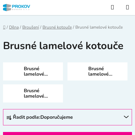
Přejít
Hledat
na
obsah
Domů
/
Dílna
/
Broušení
/
Brusné kotouče
/
Brusné lamelové kotouče
Brusné lamelové kotouče
Brusné
Brusné
lamelové
lamelové
kotouče 115
kotouče 125
mm
mm
Brusné
lamelové
kotouče 150
mm
Ř
Řadit podle:
Doporučujeme
a
z