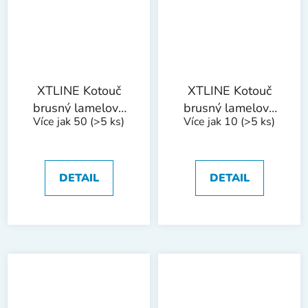
XTLINE Kotouč
XTLINE Kotouč
brusný lamelový
brusný lamelový
Více jak 50
(>5 ks)
Více jak 10
(>5 ks)
zirkon | 115 mm zr.
zirkon | 115 mm zr.
40
60
DETAIL
DETAIL