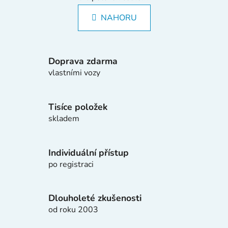
v
n
l
k
NAHORU
á
o
d
v
a
á
c
n
Doprava zdarma
í
í
vlastními vozy
p
r
v
Tisíce položek
k
skladem
y
v
ý
Individuální přístup
p
po registraci
i
s
u
Dlouholeté zkušenosti
od roku 2003