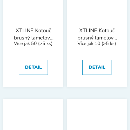
XTLINE Kotouč
XTLINE Kotouč
brusný lamelový
brusný lamelový
Více jak 50
(>5 ks)
Více jak 10
(>5 ks)
zirkon | 115 mm zr.
zirkon | 115 mm zr.
80
100
DETAIL
DETAIL