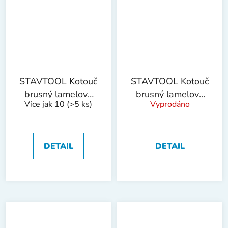
STAVTOOL Kotouč
STAVTOOL Kotouč
brusný lamelový
brusný lamelový
Více jak 10
(>5 ks)
Vyprodáno
korund | 150 mm
korund | 150 mm
zr. 100
zr. 120
DETAIL
DETAIL