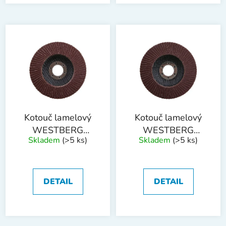
Kotouč lamelový
Kotouč lamelový
WESTBERG
WESTBERG
Skladem
(>5 ks)
Skladem
(>5 ks)
115mm P80
115mm P100
DETAIL
DETAIL