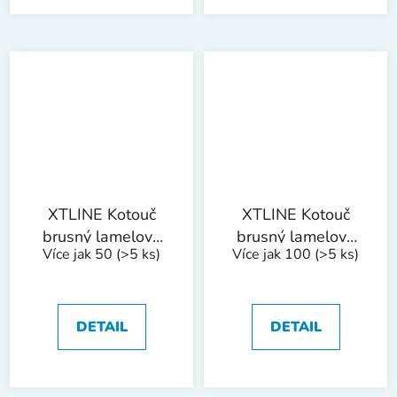
XTLINE Kotouč
XTLINE Kotouč
brusný lamelový
brusný lamelový
Více jak 50
(>5 ks)
Více jak 100
(>5 ks)
korund | 125 mm,
korund | 125 mm,
zr. 80
zr. 100
DETAIL
DETAIL