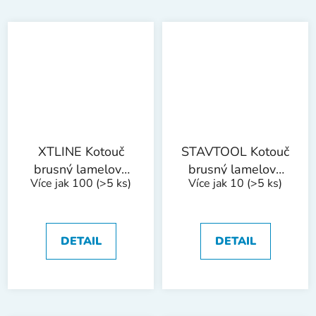
XTLINE Kotouč
STAVTOOL Kotouč
brusný lamelový
brusný lamelový
Více jak 100
(>5 ks)
Více jak 10
(>5 ks)
korund | 125 mm,
korund | 150 mm
zr. 120
zr. 40
DETAIL
DETAIL