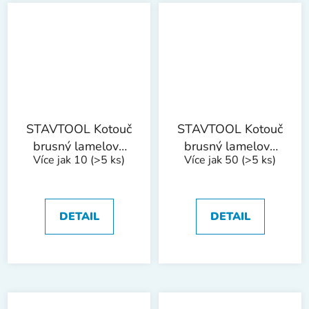
STAVTOOL Kotouč
STAVTOOL Kotouč
brusný lamelový
brusný lamelový
Více jak 10
(>5 ks)
Více jak 50
(>5 ks)
korund | 150 mm
korund | 150 mm
zr. 60
zr. 80
DETAIL
DETAIL