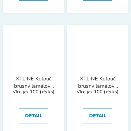
XTLINE Kotouč
XTLINE Kotouč
brusný lamelový
brusný lamelový
Více jak 100
(>5 ks)
Více jak 100
(>5 ks)
korund | 125 mm,
korund | 125 mm,
zr. 40
zr. 60
DETAIL
DETAIL