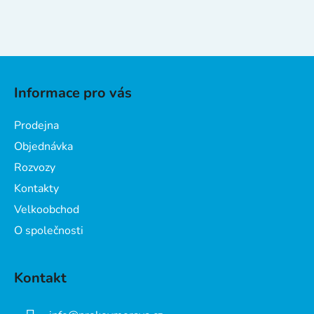
Z
á
Informace pro vás
p
a
Prodejna
t
Objednávka
í
Rozvozy
Kontakty
Velkoobchod
O společnosti
Kontakt