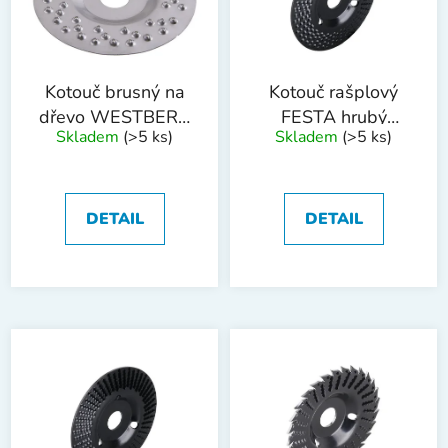
s
u
p
k
r
t
o
ů
Kotouč brusný na
Kotouč rašplový
d
dřevo WESTBERG
FESTA hrubý
Skladem
(>5 ks)
Skladem
(>5 ks)
u
125x22,2mm
125x22.2mm
k
t
ů
DETAIL
DETAIL