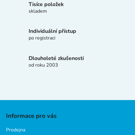
í
Tisíce položek
p
skladem
r
v
k
Individuální přístup
y
po registraci
v
ý
p
Dlouholeté zkušenosti
i
od roku 2003
s
u
Z
á
Informace pro vás
p
a
Prodejna
t