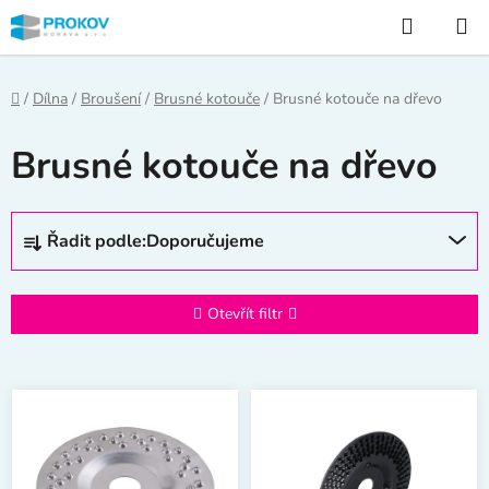
Přejít
Hledat
na
obsah
Domů
/
Dílna
/
Broušení
/
Brusné kotouče
/
Brusné kotouče na dřevo
Brusné kotouče na dřevo
Ř
Řadit podle:
Doporučujeme
a
z
e
Otevřít filtr
n
í
V
p
ý
r
p
o
i
d