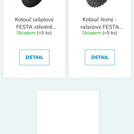
Kotouč rašplový
Kotouč řezný -
FESTA středně
rašplový FESTA
Skladem
(>5 ks)
Skladem
(>5 ks)
hrubý
125x22.2mm
125x22.2mm
DETAIL
DETAIL