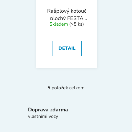
Rašplový kotouč
plochý FESTA
Skladem
(>5 ks)
jemný
125x22.2mm
DETAIL
5
položek celkem
O
v
l
Doprava zdarma
á
d
vlastními vozy
a
c