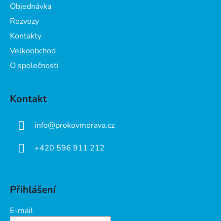
Objednávka
í
Rozvozy
Kontakty
Velkoobchod
O společnosti
Kontakt
info
@
prokovmorava.cz
+420 596 911 212
Přihlášení
E-mail