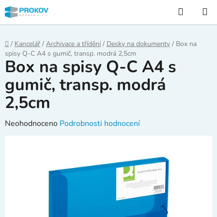
Přejít
Hledat
na
obsah
Domů
/
Kancelář
/
Archivace a třídění
/
Desky na dokumenty
/
Box na
spisy Q-C A4 s gumič, transp. modrá 2,5cm
Box na spisy Q-C A4 s
gumič, transp. modrá
2,5cm
Průměrné
Neohodnoceno
Podrobnosti hodnocení
hodnocení
produktu
je
0,0
z
5
hvězdiček.