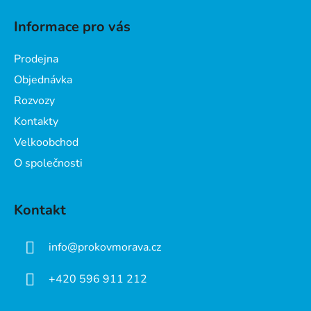
á
Informace pro vás
p
a
Prodejna
t
Objednávka
í
Rozvozy
Kontakty
Velkoobchod
O společnosti
Kontakt
info
@
prokovmorava.cz
+420 596 911 212