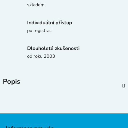
skladem
Individuální přístup
po registraci
Dlouholeté zkušenosti
od roku 2003
Popis
Z
á