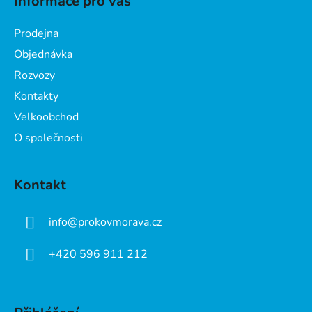
Informace pro vás
p
a
Prodejna
t
Objednávka
í
Rozvozy
Kontakty
Velkoobchod
O společnosti
Kontakt
info
@
prokovmorava.cz
+420 596 911 212