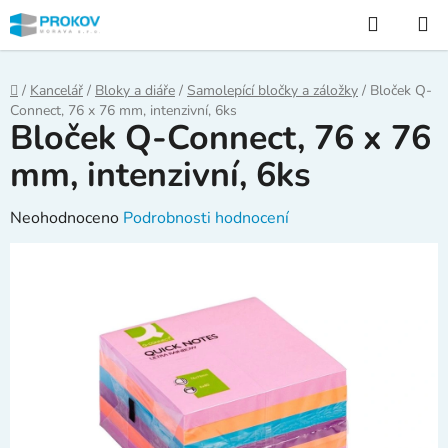
Přejít
Hledat
na
obsah
Domů
/
Kancelář
/
Bloky a diáře
/
Samolepící bločky a záložky
/
Bloček Q-
Connect, 76 x 76 mm, intenzivní, 6ks
Bloček Q-Connect, 76 x 76
mm, intenzivní, 6ks
Průměrné
Neohodnoceno
Podrobnosti hodnocení
hodnocení
produktu
je
0,0
z
5
hvězdiček.